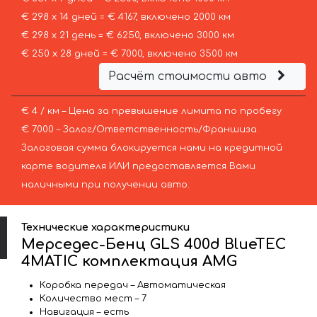
€ 298 х 14 дней = € 4167, включено 2000 км
€ 298 х 21 день = € 6250, включено 3000 км
€ 250 х 28 дней = € 7000, включено 3500 км
Расчёт стоимости авто
€ 4 / км – Цена за превышение лимита по пробегу
€ 7000 – Залог/Ответственность/Франшиза.
Залоговая сумма блокируется нами на кредитной
карте водителя ИЛИ предоставляется Вами
наличными при получении авто.
Технические характеристики
Мерседес-Бенц GLS 400d BlueTEC
4MATIC комплектация AMG
Коробка передач – Автоматическая
Количество мест – 7
Навигация – есть