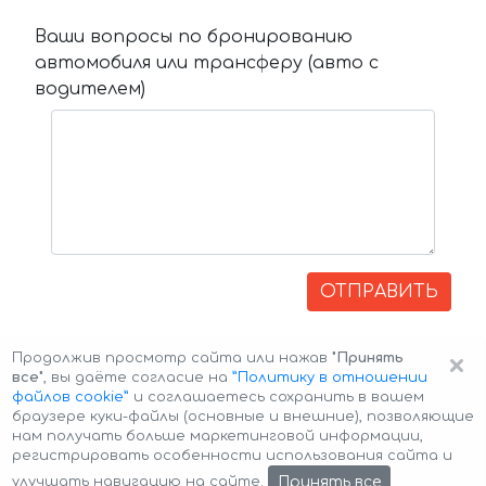
Ваши вопросы по бронированию
автомобиля или трансферу (авто с
водителем)
ОТПРАВИТЬ
×
Продолжив просмотр сайта или нажав
"Принять
все"
, вы даёте согласие на
”Политику в отношении
файлов cookie”
и соглашаетесь сохранить в вашем
браузере куки-файлы (основные и внешние), позволяющие
нам получать больше маркетинговой информации,
регистрировать особенности использования сайта и
Авторские права © 2026 Авто-Аренда
Cookie Policy
Принять все
улучшать навигацию на сайте.