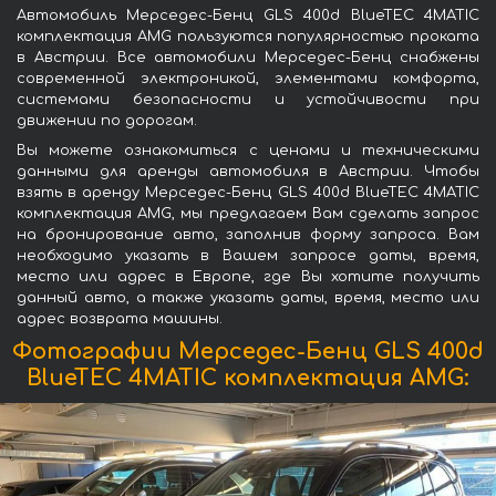
Автомобиль Мерседес-Бенц GLS 400d BlueTEC 4MATIC
комплектация AMG пользуются популярностью проката
в Австрии. Все автомобили Мерседес-Бенц снабжены
современной электроникой, элементами комфорта,
системами безопасности и устойчивости при
движении по дорогам.
Вы можете ознакомиться с ценами и техническими
данными для аренды автомобиля в Австрии. Чтобы
взять в аренду Мерседес-Бенц GLS 400d BlueTEC 4MATIC
комплектация AMG, мы предлагаем Вам сделать запрос
на бронирование авто, заполнив форму запроса. Вам
необходимо указать в Вашем запросе даты, время,
место или адрес в Европе, где Вы хотите получить
данный авто, а также указать даты, время, место или
адрес возврата машины.
Фотографии Мерседес-Бенц GLS 400d
BlueTEC 4MATIC комплектация AMG: