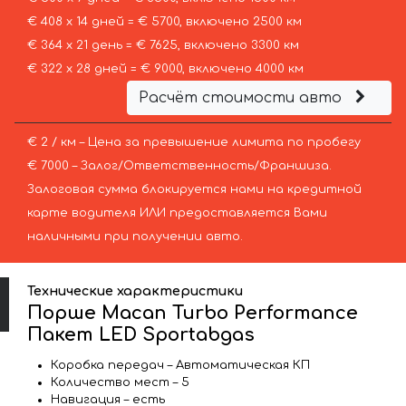
€ 408 х 14 дней = € 5700, включено 2500 км
€ 364 х 21 день = € 7625, включено 3300 км
€ 322 х 28 дней = € 9000, включено 4000 км
Расчёт стоимости авто
€ 2 / км – Цена за превышение лимита по пробегу
€ 7000 – Залог/Ответственность/Франшиза.
Залоговая сумма блокируется нами на кредитной
карте водителя ИЛИ предоставляется Вами
наличными при получении авто.
Технические характеристики
Порше Macan Turbo Performance
Пакет LED Sportabgas
Коробка передач – Автоматическая КП
Количество мест – 5
Навигация – есть