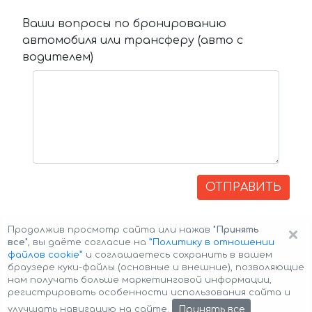
Ваши вопросы по бронированию
автомобиля или трансферу (авто с
водителем)
ОТПРАВИТЬ
×
Продолжив просмотр сайта или нажав
"Принять
все"
, вы даёте согласие на
”Политику в отношении
файлов cookie”
и соглашаетесь сохранить в вашем
браузере куки-файлы (основные и внешние), позволяющие
нам получать больше маркетинговой информации,
регистрировать особенности использования сайта и
Авторские права © 2026 Авто-Аренда
Cookie Policy
Принять все
улучшать навигацию на сайте.