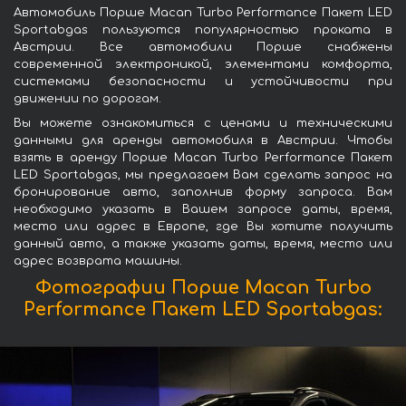
Автомобиль Порше Macan Turbo Performance Пакет LED
Sportabgas пользуются популярностью проката в
Австрии. Все автомобили Порше снабжены
современной электроникой, элементами комфорта,
системами безопасности и устойчивости при
движении по дорогам.
Вы можете ознакомиться с ценами и техническими
данными для аренды автомобиля в Австрии. Чтобы
взять в аренду Порше Macan Turbo Performance Пакет
LED Sportabgas, мы предлагаем Вам сделать запрос на
бронирование авто, заполнив форму запроса. Вам
необходимо указать в Вашем запросе даты, время,
место или адрес в Европе, где Вы хотите получить
данный авто, а также указать даты, время, место или
адрес возврата машины.
Фотографии Порше Macan Turbo
Performance Пакет LED Sportabgas: