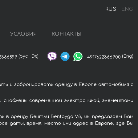
RUS
ENG
УСЛОВИЯ
КОНТАКТЫ
(рус,
De)
(Eng)
2366899
+4917622366900
ать и забронировать аренду в Европе автомобиля с
и снабжены современной электроникой, элементами
ь в аренду Бентли Bentayga V8, мы предлагаем Вам
се даты, время, место или адрес в Европе, где Вы