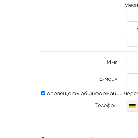
Мест
Имя
Е-маил
оповещать об информации через
Телефон