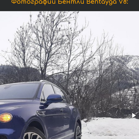
Фотографии Бентли Bentayga V8: