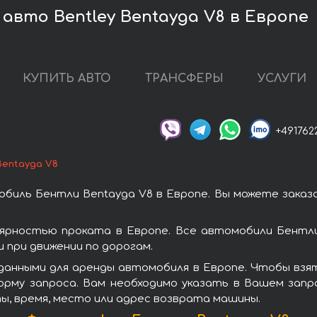
авто Bentley Bentayga V8 в Европе
КУПИТЬ АВТО
ТРАНСФЕРЫ
УСЛУГИ
+491762
Bentayga V8
биль Бентли Bentayga V8 в Европе. Вы можете заказ
ярностью проката в Европе. Все автомобили Бентл
при движении по дорогам.
данными для аренды автомобиля в Европе. Чтобы взят
орму запроса. Вам необходимо указать в Вашем запро
ы, время, место или адрес возврата машины.