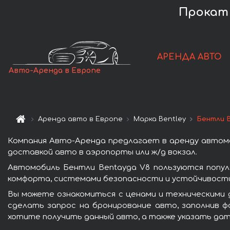
Прокат 
АРЕНДА АВТО
Авто-Аренда в Европе
Аренда авто в Европе
Марка Bentley
Бентли 
Компания Авто-Аренда предлагает в аренду автомо
доставкой авто в аэропорты или ж/д вокзал.
Автомобиль Бентли Bentayga V8 пользуются попул
комфорта, системами безопасности и устойчивости 
Вы можете ознакомиться с ценами и техническими 
сделать запрос на бронирование авто, заполнив ф
хотите получить данный авто, а также указать дат