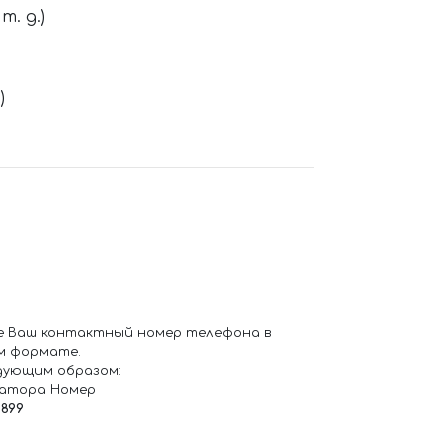
. д.)
)
е Ваш контактный номер телефона в
м формате.
дующим образом:
ратора Номер
6899