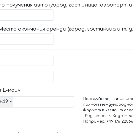
о получения авто (город, гостиница, аэропорт и т
Место окончания аренды (город, гостиница и т. д.
 Е-маил
Пожалуйста, напишит
+49
полном международно
Формат выглядит сле
+Код_страны Код_опе
Например,
+49 176 2236