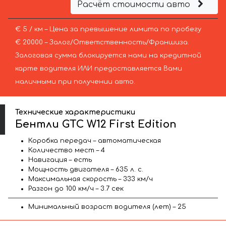
Расчёт стоимости авто
€ 5 / км – Цена за превышение лимита по пробегу
€ 20000 – Залог/Ответственность/Франшиза.
Залоговая сумма блокируется нами на кредитной
карте водителя ИЛИ предоставляется Вами
наличными при получении авто.
Технические характеристики
Бентли GTC W12 First Edition
Коробка передач – автоматическая
Количество мест – 4
Навигация – есть
Мощность двигателя – 635 л. с.
Максимальная скорость – 333 км/ч
Разгон до 100 км/ч – 3.7 сек
Минимальный возраст водителя (лет) – 25