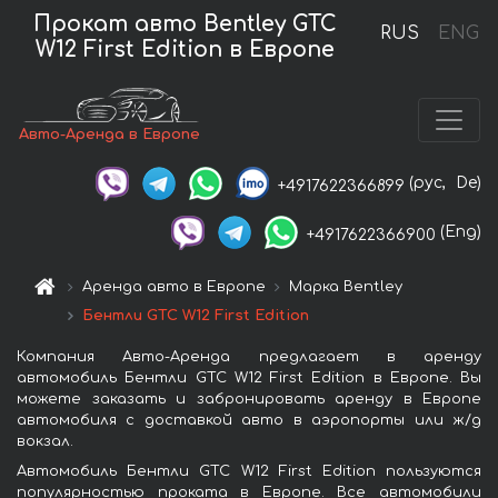
Прокат авто Bentley GTC
RUS
ENG
W12 First Edition в Европе
Авто-Аренда в Европе
(рус,
De)
+4917622366899
(Eng)
+4917622366900
Аренда авто в Европе
Марка Bentley
Бентли GTC W12 First Edition
Компания Авто-Аренда предлагает в аренду
автомобиль Бентли GTC W12 First Edition в Европе. Вы
можете заказать и забронировать аренду в Европе
автомобиля с доставкой авто в аэропорты или ж/д
вокзал.
Автомобиль Бентли GTC W12 First Edition пользуются
популярностью проката в Европе. Все автомобили