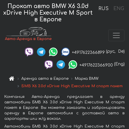
Прокат авто BMW X6 3.0d
RUS
ENG
xDrive High Executive M Sport
в Европе
Авто-Аренда в Европе
(рус,
De)
+4917622366899
(Eng)
+4917622366900
Аренда авто в Европе
Марка BMW
БМВ X6 3.0d xDrive High Executive M спорт пакет
Компания Авто-Аренда предлагает в аренду
автомобиль БМВ X6 3.0d xDrive High Executive M спорт
пакет в Европе. Вы можете заказать и забронировать
аренду в Европе автомобиля с доставкой авто в
аэропорты или ж/д вокзал.
Автомобиль БМВ X6 3.0d xDrive High Executive M спорт