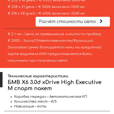
€ 252 х 14 дней = € 3533, включено 2400 км
€ 238 х 21 день = € 5000, включено 3500 км
€ 214 х 28 дней = € 6000, включено 3500 км
Расчёт стоимости авто
€ 2 / км – Цена за превышение лимита по пробегу
€ 5000 – Залог/Ответственность/Франшиза.
Залоговая сумма блокируется нами на кредитной
карте водителя ИЛИ предоставляется Вами
наличными при получении авто.
Технические характеристики
БМВ X6 3.0d xDrive High Executive
M спорт пакет
Коробка передач – Автоматическая КП
Количество мест – 4/5
Навигация – есть