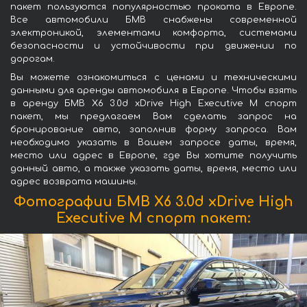
пакет пользуются популярностью проката в Европе.
Все автомобили БМВ снабжены современной
электроникой, элементами комфорта, системами
безопасности и устойчивости при движении по
дорогам.
Вы можете ознакомиться с ценами и техническими
данными для аренды автомобиля в Европе. Чтобы взять
в аренду БМВ X6 3.0d xDrive High Executive M спорт
пакет, мы предлагаем Вам сделать запрос на
бронирование авто, заполнив форму запроса. Вам
необходимо указать в Вашем запросе даты, время,
место или адрес в Европе, где Вы хотите получить
данный авто, а также указать даты, время, место или
адрес возврата машины.
Фотографии БМВ X6 3.0d xDrive High
Executive M спорт пакет: