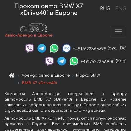
Прокат авто BMW X7
RUS
ENG
xDrive40i в Европе
Авто-Аренда в Европе
(рус,
De)
+4917622366899
(Eng)
+4917622366900
Аренда авто в Европе
Марка BMW
БМВ X7 xDrive40i
Компания Авто-Аренда предлагает в аренду
автомобиль БМВ X7 xDrive40i в Европе. Вы можете
заказать и забронировать аренду в Европе автомобиля
с доставкой авто в аэропорты или ж/д вокзал.
Автомобиль БМВ X7 xDrive40i пользуются популярностью
проката в Европе. Все автомобили БМВ снабжены
современной электроникой, элементами комфорта,