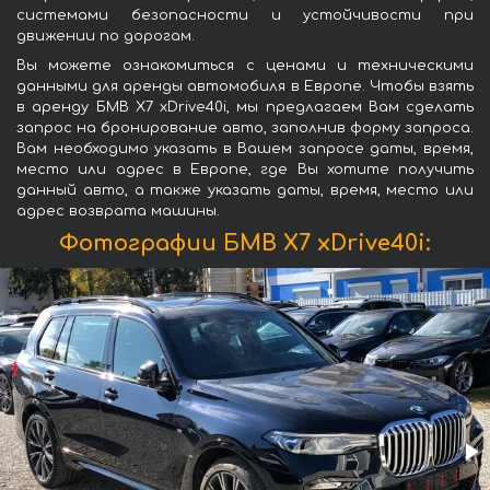
системами безопасности и устойчивости при
движении по дорогам.
Вы можете ознакомиться с ценами и техническими
данными для аренды автомобиля в Европе. Чтобы взять
в аренду БМВ X7 xDrive40i, мы предлагаем Вам сделать
запрос на бронирование авто, заполнив форму запроса.
Вам необходимо указать в Вашем запросе даты, время,
место или адрес в Европе, где Вы хотите получить
данный авто, а также указать даты, время, место или
адрес возврата машины.
Фотографии БМВ X7 xDrive40i: