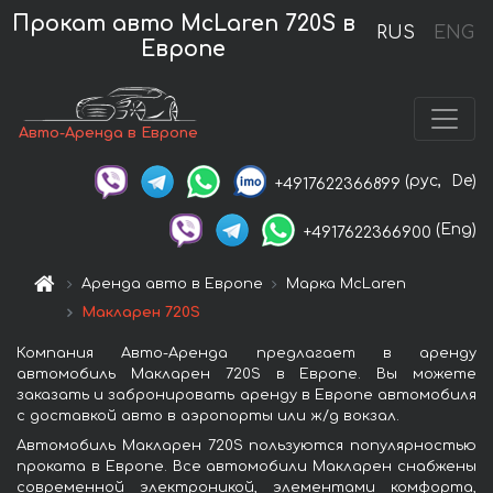
Прокат авто McLaren 720S в
RUS
ENG
Европе
Авто-Аренда в Европе
(рус,
De)
+4917622366899
(Eng)
+4917622366900
Аренда авто в Европе
Марка McLaren
Макларен 720S
Компания Авто-Аренда предлагает в аренду
автомобиль Макларен 720S в Европе. Вы можете
заказать и забронировать аренду в Европе автомобиля
с доставкой авто в аэропорты или ж/д вокзал.
Автомобиль Макларен 720S пользуются популярностью
проката в Европе. Все автомобили Макларен снабжены
современной электроникой, элементами комфорта,