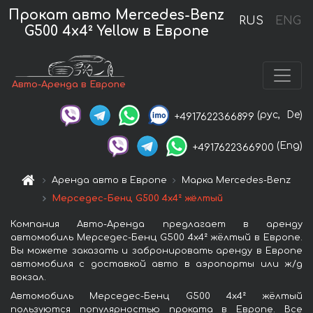
Прокат авто Mercedes-Benz
RUS
ENG
G500 4x4² Yellow в Европе
Авто-Аренда в Европе
(рус,
De)
+4917622366899
(Eng)
+4917622366900
Аренда авто в Европе
Марка Mercedes-Benz
Мерседес-Бенц G500 4x4² жёлтый
Компания Авто-Аренда предлагает в аренду
автомобиль Мерседес-Бенц G500 4x4² жёлтый в Европе.
Вы можете заказать и забронировать аренду в Европе
автомобиля с доставкой авто в аэропорты или ж/д
вокзал.
Автомобиль Мерседес-Бенц G500 4x4² жёлтый
пользуются популярностью проката в Европе. Все