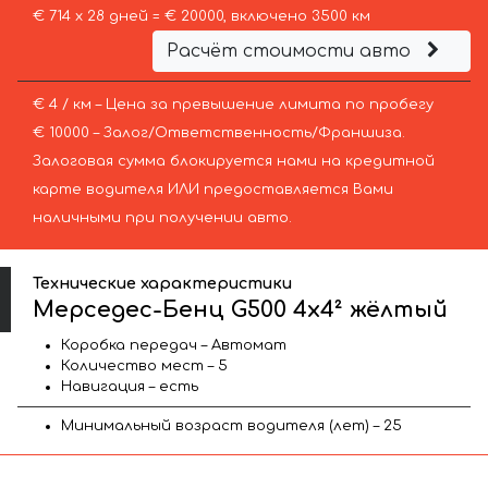
€ 714 х 28 дней = € 20000, включено 3500 км
Расчёт стоимости авто
€ 4 / км – Цена за превышение лимита по пробегу
€ 10000 – Залог/Ответственность/Франшиза.
Залоговая сумма блокируется нами на кредитной
карте водителя ИЛИ предоставляется Вами
наличными при получении авто.
Технические характеристики
Мерседес-Бенц G500 4x4² жёлтый
Коробка передач – Автомат
Количество мест – 5
Навигация – есть
Минимальный возраст водителя (лет) – 25