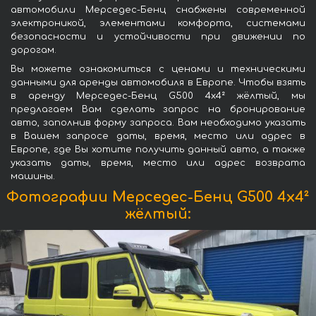
автомобили Мерседес-Бенц снабжены современной
электроникой, элементами комфорта, системами
безопасности и устойчивости при движении по
дорогам.
Вы можете ознакомиться с ценами и техническими
данными для аренды автомобиля в Европе. Чтобы взять
в аренду Мерседес-Бенц G500 4x4² жёлтый, мы
предлагаем Вам сделать запрос на бронирование
авто, заполнив форму запроса. Вам необходимо указать
в Вашем запросе даты, время, место или адрес в
Европе, где Вы хотите получить данный авто, а также
указать даты, время, место или адрес возврата
машины.
Фотографии Мерседес-Бенц G500 4x4²
жёлтый: