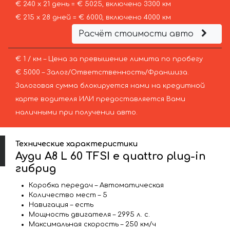
€ 240 х 21 день = € 5025, включено 3300 км
€ 215 х 28 дней = € 6000, включено 4000 км
Расчёт стоимости авто
€ 1 / км – Цена за превышение лимита по пробегу
€ 5000 – Залог/Ответственность/Франшиза.
Залоговая сумма блокируется нами на кредитной
карте водителя ИЛИ предоставляется Вами
наличными при получении авто.
Технические характеристики
Ауди A8 L 60 TFSI e quattro plug-in
гибрид
Коробка передач – Автоматическая
Количество мест – 5
Навигация – есть
Мощность двигателя – 2995 л. с.
Максимальная скорость – 250 км/ч