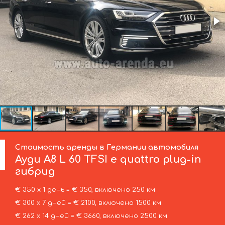
Стоимость аренды в Германии автомобиля
Ауди
A8 L 60 TFSI e quattro plug-in
гибрид
€ 350 х 1 день = € 350, включено 250 км
€ 300 х 7 дней = € 2100, включено 1500 км
€ 262 х 14 дней = € 3660, включено 2500 км