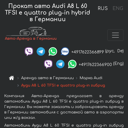
Прокат авто Audi A8 L 60
RUS
ENG
TFSI e quattro plug-in hybrid
в Германии
Авто-Аренда в Германии
(рус,
De)
+4917622366899
(Eng)
+4917622366900
Аренда авто в Германии
Марка Audi
Ауди A8 L 60 TFSI e quattro plug-in гибрид
Компания Авто-Аренда предлагает в аренду
автомобиль Ауди A8 L 60 TFSI e quattro plug-in гибрид в
Германии. Вы можете заказать и забронировать аренду
в Германии автомобиля с доставкой авто в аэропорты
или ж/д вокзал.
Автомобиль Ауди A8 L 60 TFSI e quattro plug-in гибрид