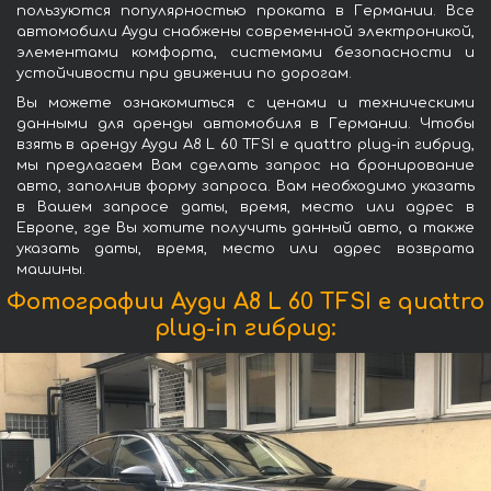
пользуются популярностью проката в Германии. Все
автомобили Ауди снабжены современной электроникой,
элементами комфорта, системами безопасности и
устойчивости при движении по дорогам.
Вы можете ознакомиться с ценами и техническими
данными для аренды автомобиля в Германии. Чтобы
взять в аренду Ауди A8 L 60 TFSI e quattro plug-in гибрид,
мы предлагаем Вам сделать запрос на бронирование
авто, заполнив форму запроса. Вам необходимо указать
в Вашем запросе даты, время, место или адрес в
Европе, где Вы хотите получить данный авто, а также
указать даты, время, место или адрес возврата
машины.
Фотографии Ауди A8 L 60 TFSI e quattro
plug-in гибрид: