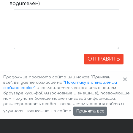
водителем)
ОТПРАВИТЬ
×
Продолжив просмотр сайта или нажав
"Принять
все"
, вы даёте согласие на
”Политику в отношении
файлов cookie”
и соглашаетесь сохранить в вашем
браузере куки-файлы (основные и внешние), позволяющие
нам получать больше маркетинговой информации,
регистрировать особенности использования сайта и
Авторские права © 2026 Авто-Аренда
Cookie Policy
Принять все
улучшать навигацию на сайте.
Политика конфиденциальности