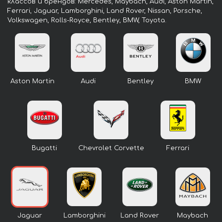
классов и брендов: Mercedes, Maybach, Audi, Aston Martin,
Ferrari, Jaguar, Lamborghini, Land Rover, Nissan, Porsche,
Volkswagen, Rolls-Royce, Bentley, BMW, Toyota.
Aston Martin
Audi
Bentley
BMW
Bugatti
Chevrolet Corvette
Ferrari
Jaguar
Lamborghini
Land Rover
Maybach