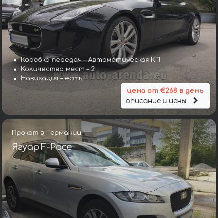
Коробка передач – Автоматическая КП
Количество мест – 2
Навигация – есть
цена от €268 в день
описание и цены
Прокат в Германии
Ягуар F-Pace