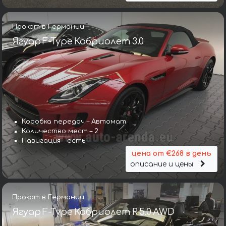
Прокат в Германии
Ягуар F-Type Кабриолет 3.0
Коробка передач – Автомат
Количество мест – 2
Навигация – есть
цена от €268 в день
описание и цены
Прокат в Германии
Ягуар F-Type Кабриолет R 5.0 AWD