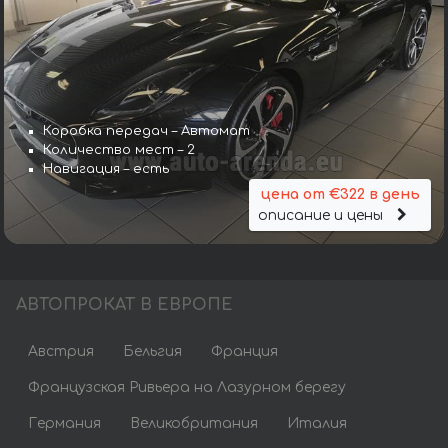
Коробка передач – Автомат
Количество мест – 2
Навигация – есть
цена от €322 в день
описание и цены
АВТОПРОКАТ В ЕВРОПЕ
Австрия
Бельгия
Франция
Французская Ривьера на Лазурном берегу
Германия
Великобритания
Италия