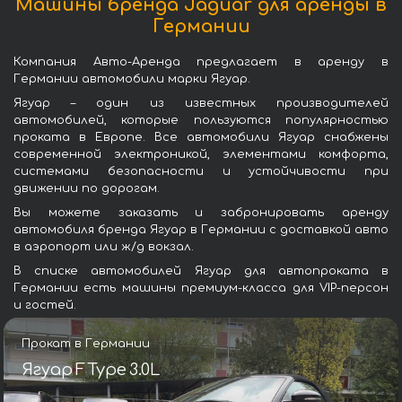
Машины бренда Jaguar для аренды в
Германии
Компания Авто-Аренда предлагает в аренду в
Германии автомобили марки Ягуар.
Ягуар – один из известных производителей
автомобилей, которые пользуются популярностью
проката в Европе. Все автомобили Ягуар снабжены
современной электроникой, элементами комфорта,
системами безопасности и устойчивости при
движении по дорогам.
Вы можете заказать и забронировать аренду
автомобиля бренда Ягуар в Германии с доставкой авто
в аэропорт или ж/д вокзал.
В списке автомобилей Ягуар для автопроката в
Германии есть машины премиум-класса для VIP-персон
и гостей.
Прокат в Германии
Ягуар F Type 3.0L