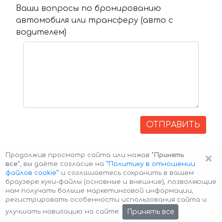
Ваши вопросы по бронированию
автомобиля или трансферу (авто с
водителем)
ОТПРАВИТЬ
×
Продолжив просмотр сайта или нажав
"Принять
все"
, вы даёте согласие на
”Политику в отношении
файлов cookie”
и соглашаетесь сохранить в вашем
браузере куки-файлы (основные и внешние), позволяющие
нам получать больше маркетинговой информации,
регистрировать особенности использования сайта и
Авторские права © 2026 Авто-Аренда
Cookie Policy
Принять все
улучшать навигацию на сайте.