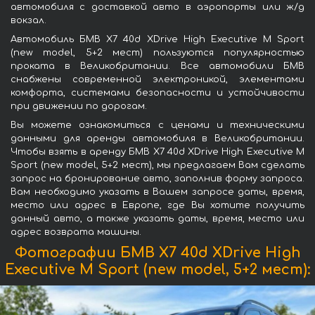
автомобиля с доставкой авто в аэропорты или ж/д
вокзал.
Автомобиль БМВ X7 40d XDrive High Executive M Sport
(new model, 5+2 мест) пользуются популярностью
проката в Великобритании. Все автомобили БМВ
снабжены современной электроникой, элементами
комфорта, системами безопасности и устойчивости
при движении по дорогам.
Вы можете ознакомиться с ценами и техническими
данными для аренды автомобиля в Великобритании.
Чтобы взять в аренду БМВ X7 40d XDrive High Executive M
Sport (new model, 5+2 мест), мы предлагаем Вам сделать
запрос на бронирование авто, заполнив форму запроса.
Вам необходимо указать в Вашем запросе даты, время,
место или адрес в Европе, где Вы хотите получить
данный авто, а также указать даты, время, место или
адрес возврата машины.
Фотографии БМВ X7 40d XDrive High
Executive M Sport (new model, 5+2 мест):