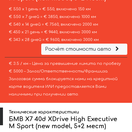
€ 550 х 1 день = € 550, включено 150 км
€ 550 х 7 дней = € 3850, включено 1000 км
€ 540 х 14 дней = € 7560, включено 2000 км
€ 450 х 21 день = € 9440, включено 3000 км
€ 343 х 28 дней = € 9600, включено 3000 км
Расчёт стоимости авто
€ 3.5 / км – Цена за превышение лимита по пробегу
€ 5000 – Залог/Ответственность/Франшиза.
Залоговая сумма блокируется нами на кредитной
карте водителя ИЛИ предоставляется Вами
наличными при получении авто.
Технические характеристики
БМВ X7 40d XDrive High Executive
M Sport (new model, 5+2 мест)