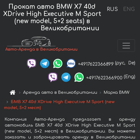
Прокат авто BMW X7 40d
RUS
ENG
XDrive High Executive M Sport
(new model, 5+2 seats) в
Великобритании
Авто-Аренда в Великобритании
(рус,
De)
+4917622366899
(Eng)
+4917622366900
Аренда авто в Великобритании
Марка BMW
БМВ X7 40d XDrive High Executive M Sport (new
model, 5+2 мест)
Компания Авто-Аренда предлагает в аренду
автомобиль БМВ X7 40d XDrive High Executive M Sport
(new model, 5+2 мест) в Великобритании. Вы можете
заказать и забронировать аренду в Великобритании