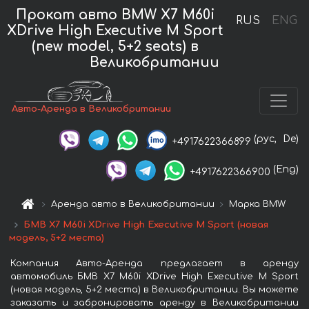
Прокат авто BMW X7 M60i
RUS
ENG
XDrive High Executive M Sport
(new model, 5+2 seats) в
Великобритании
Авто-Аренда в Великобритании
(рус,
De)
+4917622366899
(Eng)
+4917622366900
Аренда авто в Великобритании
Марка BMW
БМВ X7 M60i XDrive High Executive M Sport (новая
модель, 5+2 места)
Компания Авто-Аренда предлагает в аренду
автомобиль БМВ X7 M60i XDrive High Executive M Sport
(новая модель, 5+2 места) в Великобритании. Вы можете
заказать и забронировать аренду в Великобритании