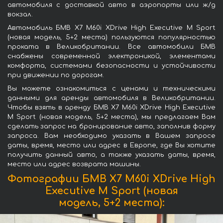
автомобиля с доставкой авто в аэропорты или ж/д
вокзал.
Автомобиль БМВ X7 M60i XDrive High Executive M Sport
(новая модель, 5+2 места) пользуются популярностью
проката в Великобритании. Все автомобили БМВ
снабжены современной электроникой, элементами
комфорта, системами безопасности и устойчивости
при движении по дорогам.
Вы можете ознакомиться с ценами и техническими
данными для аренды автомобиля в Великобритании.
Чтобы взять в аренду БМВ X7 M60i XDrive High Executive
M Sport (новая модель, 5+2 места), мы предлагаем Вам
сделать запрос на бронирование авто, заполнив форму
запроса. Вам необходимо указать в Вашем запросе
даты, время, место или адрес в Европе, где Вы хотите
получить данный авто, а также указать даты, время,
место или адрес возврата машины.
Фотографии БМВ X7 M60i XDrive High
Executive M Sport (новая
модель, 5+2 места):