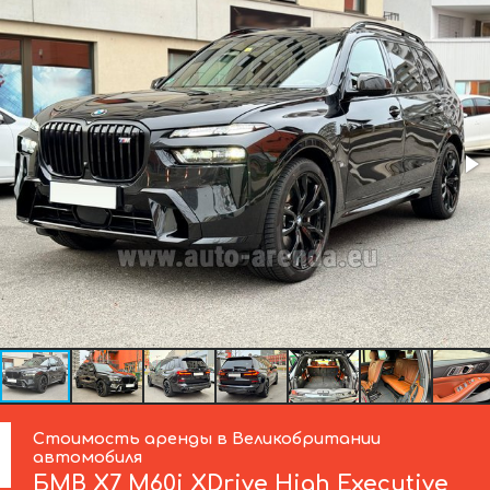
Стоимость аренды в Великобритании
автомобиля
БМВ
X7 M60i XDrive High Executive