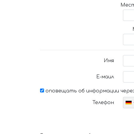
Мест
Имя
Е-маил
оповещать об информации через
Телефон