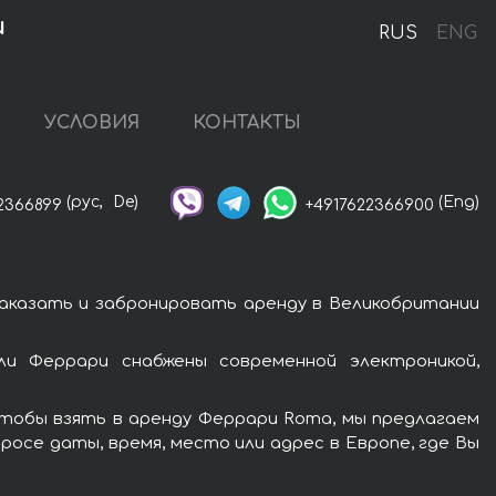
и
RUS
ENG
УСЛОВИЯ
КОНТАКТЫ
(рус,
De)
(Eng)
2366899
+4917622366900
аказать и забронировать аренду в Великобритании
и Феррари снабжены современной электроникой,
Чтобы взять в аренду Феррари Roma, мы предлагаем
росе даты, время, место или адрес в Европе, где Вы