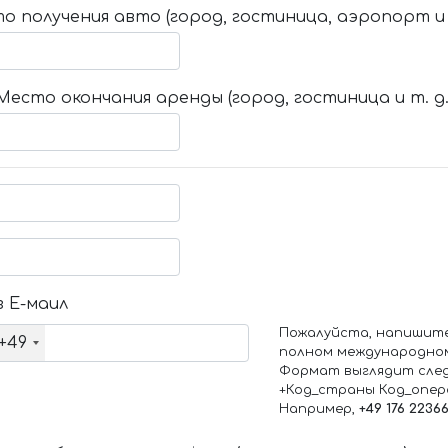
о получения авто (город, гостиница, аэропорт и т
Место окончания аренды (город, гостиница и т. д.
 Е-маил
Пожалуйста, напишит
+49
полном международно
Формат выглядит сле
+Код_страны Код_опе
Например,
+49 176 2236