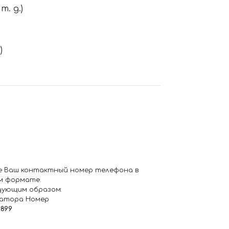
. д.)
)
е Ваш контактный номер телефона в
м формате.
дующим образом:
ратора Номер
6899