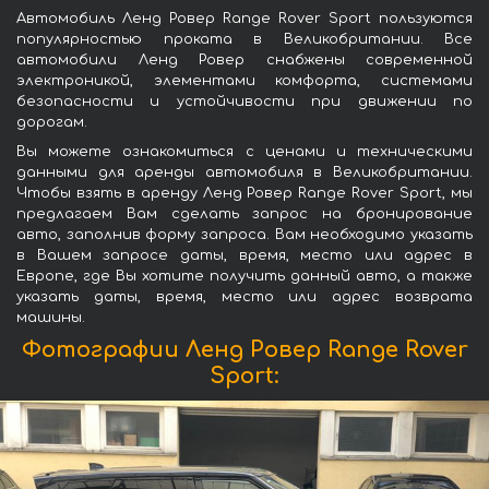
Автомобиль Ленд Ровер Range Rover Sport пользуются
популярностью проката в Великобритании. Все
автомобили Ленд Ровер снабжены современной
электроникой, элементами комфорта, системами
безопасности и устойчивости при движении по
дорогам.
Вы можете ознакомиться с ценами и техническими
данными для аренды автомобиля в Великобритании.
Чтобы взять в аренду Ленд Ровер Range Rover Sport, мы
предлагаем Вам сделать запрос на бронирование
авто, заполнив форму запроса. Вам необходимо указать
в Вашем запросе даты, время, место или адрес в
Европе, где Вы хотите получить данный авто, а также
указать даты, время, место или адрес возврата
машины.
Фотографии Ленд Ровер Range Rover
Sport: