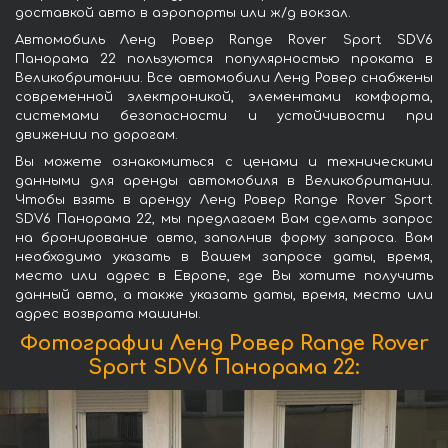
доставкой авто в аэропорты или ж/д вокзал.
Автомобиль Ленд Ровер Range Rover Sport SDV6
Панорама 22 пользуются популярностью проката в
Великобритании. Все автомобили Ленд Ровер снабжены
современной электроникой, элементами комфорта,
системами безопасности и устойчивости при
движении по дорогам.
Вы можете ознакомиться с ценами и техническими
данными для аренды автомобиля в Великобритании.
Чтобы взять в аренду Ленд Ровер Range Rover Sport
SDV6 Панорама 22, мы предлагаем Вам сделать запрос
на бронирование авто, заполнив форму запроса. Вам
необходимо указать в Вашем запросе даты, время,
место или адрес в Европе, где Вы хотите получить
данный авто, а также указать даты, время, место или
адрес возврата машины.
Фотографии Ленд Ровер Range Rover
Sport SDV6 Панорама 22: