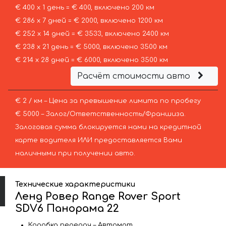
€ 400 х 1 день = € 400, включено 200 км
€ 286 х 7 дней = € 2000, включено 1200 км
€ 252 х 14 дней = € 3533, включено 2400 км
€ 238 х 21 день = € 5000, включено 3500 км
€ 214 х 28 дней = € 6000, включено 3500 км
Расчёт стоимости авто
€ 2 / км – Цена за превышение лимита по пробегу
€ 5000 – Залог/Ответственность/Франшиза.
Залоговая сумма блокируется нами на кредитной
карте водителя ИЛИ предоставляется Вами
наличными при получении авто.
Технические характеристики
Ленд Ровер Range Rover Sport
SDV6 Панорама 22
Коробка передач – Автомат