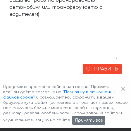
Ваши вопросы по бронированию
автомобиля или трансферу (авто с
водителем)
ОТПРАВИТЬ
×
Продолжив просмотр сайта или нажав
"Принять
все"
, вы даёте согласие на
”Политику в отношении
файлов cookie”
и соглашаетесь сохранить в вашем
браузере куки-файлы (основные и внешние), позволяющие
нам получать больше маркетинговой информации,
регистрировать особенности использования сайта и
Авторские права © 2026 Авто-Аренда
Cookie Policy
Принять все
улучшать навигацию на сайте.