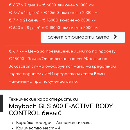
€ 857 х 7 дней = € 6000, включено 1000 км
€ 757 х 14 дней = € 10600, включено 2000 км
€ 714 х 21 день = € 15000, включено 3000 км
€ 643 х 28 дней = € 18000, включено 3000 км
Расчёт стоимости авто
€ 6 / км – Цена за превышение лимита по пробегу
€ 15000 – Залог/Ответственность/Франшиза.
Залоговая сумма блокируется нами на кредитной
карте водителя ИЛИ предоставляется Вами
наличными при получении авто.
Технические характеристики
Maybach GLS 600 E-ACTIVE BODY
CONTROL белый
Коробка передач – Автоматическая
Количество мест – 4