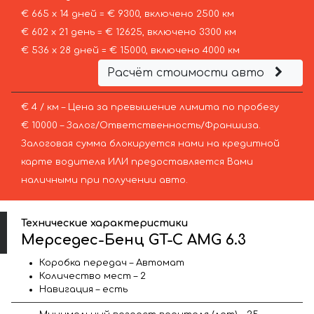
€ 665 х 14 дней = € 9300, включено 2500 км
€ 602 х 21 день = € 12625, включено 3300 км
€ 536 х 28 дней = € 15000, включено 4000 км
Расчёт стоимости авто
€ 4 / км – Цена за превышение лимита по пробегу
€ 10000 – Залог/Ответственность/Франшиза.
Залоговая сумма блокируется нами на кредитной
карте водителя ИЛИ предоставляется Вами
наличными при получении авто.
Технические характеристики
Мерседес-Бенц GT-C AMG 6.3
Коробка передач – Автомат
Количество мест – 2
Навигация – есть