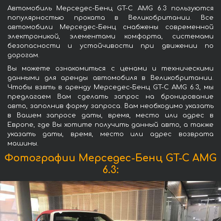
Автомобиль Мерседес-Бенц GT-C AMG 6.3 пользуются
популярностью проката в Великобритании. Все
автомобили Мерседес-Бенц снабжены современной
электроникой, элементами комфорта, системами
безопасности и устойчивости при движении по
дорогам.
Вы можете ознакомиться с ценами и техническими
данными для аренды автомобиля в Великобритании.
Чтобы взять в аренду Мерседес-Бенц GT-C AMG 6.3, мы
предлагаем Вам сделать запрос на бронирование
авто, заполнив форму запроса. Вам необходимо указать
в Вашем запросе даты, время, место или адрес в
Европе, где Вы хотите получить данный авто, а также
указать даты, время, место или адрес возврата
машины.
Фотографии Мерседес-Бенц GT-C AMG
6.3: