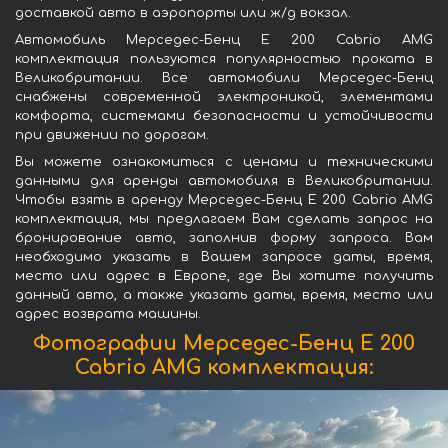
доставкой авто в аэропорты или ж/д вокзал.
Автомобиль Мерседес-Бенц E 200 Cabrio AMG
комплектация пользуются популярностью проката в
Великобритании. Все автомобили Мерседес-Бенц
снабжены современной электроникой, элементами
комфорта, системами безопасности и устойчивости
при движении по дорогам.
Вы можете ознакомиться с ценами и техническими
данными для аренды автомобиля в Великобритании.
Чтобы взять в аренду Мерседес-Бенц E 200 Cabrio AMG
комплектация, мы предлагаем Вам сделать запрос на
бронирование авто, заполнив форму запроса. Вам
необходимо указать в Вашем запросе даты, время,
место или адрес в Европе, где Вы хотите получить
данный авто, а также указать даты, время, место или
адрес возврата машины.
Фотографии Мерседес-Бенц E 200
Cabrio AMG комплектация: