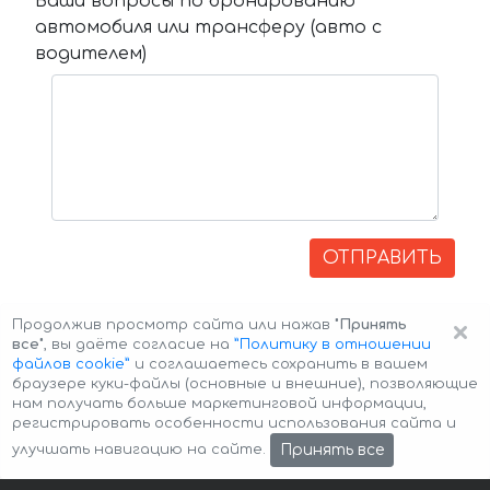
Ваши вопросы по бронированию
автомобиля или трансферу (авто с
водителем)
ОТПРАВИТЬ
×
Продолжив просмотр сайта или нажав
"Принять
все"
, вы даёте согласие на
”Политику в отношении
файлов cookie”
и соглашаетесь сохранить в вашем
браузере куки-файлы (основные и внешние), позволяющие
нам получать больше маркетинговой информации,
регистрировать особенности использования сайта и
Авторские права © 2026 Авто-Аренда
Cookie Policy
Принять все
улучшать навигацию на сайте.