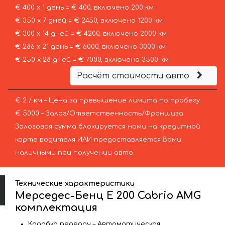
€ 400 х 1 день = € 400, включено 200 км
€ 350 х 7 дней = € 2450, включено 1200 км
€ 300 х 14 дней = € 4200, включено 2000 км
€ 286 х 21 день = € 6000, включено 3000 км
€ 250 х 28 дней = € 7000, включено 3500 км
Расчёт стоимости авто
€ 2 / км – Цена за превышение лимита по пробегу
€ 5000 – Залог/Ответственность/Франшиза.
Залоговая сумма блокируется нами на кредитной
карте водителя ИЛИ предоставляется Вами
наличными при получении авто.
Технические характеристики
Мерседес-Бенц E 200 Cabrio AMG
комплектация
Коробка передач – Автоматическая