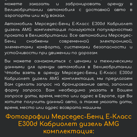
можете заказать и забронировать аренду в
Великобритании автомобиля с доставкой авто в
аэропорты или ж/д вокзал.
Автомобиль Мерседес-Бенц Е-Класс Е300d Кабриолет
дизель AMG комплектация пользуются популярностью
проката в Великобритании. Все автомобили Мерседес-
Бенц снабжены современной электроникой,
элементами комфорта, системами безопасности и
устойчивости при движении по дорогам.
Вы можете ознакомиться с ценами и техническими
данными для аренды автомобиля в Великобритании.
Чтобы взять в аренду Мерседес-Бенц Е-Класс Е300d
Кабриолет дизель AMG комплектация, мы предлагаем
Вам сделать запрос на бронирование авто, заполнив
форму запроса. Вам необходимо указать в Вашем
запросе даты, время, место или адрес в Европе, где Вы
хотите получить данный авто, а также указать даты,
время, место или адрес возврата машины.
Фотографии Мерседес-Бенц Е-Класс
Е300d Кабриолет дизель AMG
комплектация: