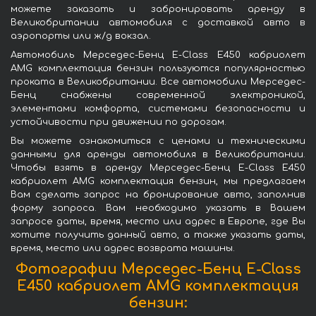
можете заказать и забронировать аренду в
Великобритании автомобиля с доставкой авто в
аэропорты или ж/д вокзал.
Автомобиль Мерседес-Бенц E-Class E450 кабриолет
AMG комплектация бензин пользуются популярностью
проката в Великобритании. Все автомобили Мерседес-
Бенц снабжены современной электроникой,
элементами комфорта, системами безопасности и
устойчивости при движении по дорогам.
Вы можете ознакомиться с ценами и техническими
данными для аренды автомобиля в Великобритании.
Чтобы взять в аренду Мерседес-Бенц E-Class E450
кабриолет AMG комплектация бензин, мы предлагаем
Вам сделать запрос на бронирование авто, заполнив
форму запроса. Вам необходимо указать в Вашем
запросе даты, время, место или адрес в Европе, где Вы
хотите получить данный авто, а также указать даты,
время, место или адрес возврата машины.
Фотографии Мерседес-Бенц E-Class
E450 кабриолет AMG комплектация
бензин: