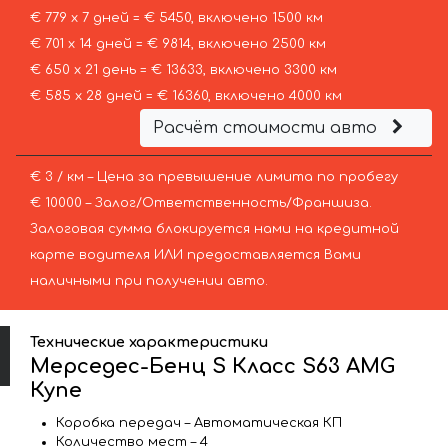
€ 779 х 7 дней = € 5450, включено 1500 км
€ 701 х 14 дней = € 9814, включено 2500 км
€ 650 х 21 день = € 13633, включено 3300 км
€ 585 х 28 дней = € 16360, включено 4000 км
Расчёт стоимости авто
€ 3 / км – Цена за превышение лимита по пробегу
€ 10000 – Залог/Ответственность/Франшиза.
Залоговая сумма блокируется нами на кредитной
карте водителя ИЛИ предоставляется Вами
наличными при получении авто.
Технические характеристики
Мерседес-Бенц S Класс S63 AMG
Купе
Коробка передач – Автоматическая КП
Количество мест – 4