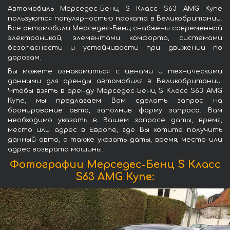
Автомобиль Мерседес-Бенц S Класс S63 AMG Купе
пользуются популярностью проката в Великобритании.
Все автомобили Мерседес-Бенц снабжены современной
электроникой, элементами комфорта, системами
безопасности и устойчивости при движении по
дорогам.
Вы можете ознакомиться с ценами и техническими
данными для аренды автомобиля в Великобритании.
Чтобы взять в аренду Мерседес-Бенц S Класс S63 AMG
Купе, мы предлагаем Вам сделать запрос на
бронирование авто, заполнив форму запроса. Вам
необходимо указать в Вашем запросе даты, время,
место или адрес в Европе, где Вы хотите получить
данный авто, а также указать даты, время, место или
адрес возврата машины.
Фотографии Мерседес-Бенц S Класс
S63 AMG Купе: