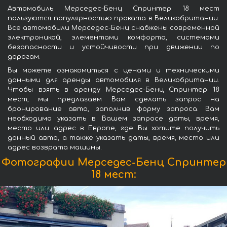
Автомобиль Мерседес-Бенц Спринтер 18 мест
пользуются популярностью проката в Великобритании.
Все автомобили Мерседес-Бенц снабжены современной
электроникой, элементами комфорта, системами
безопасности и устойчивости при движении по
дорогам.
Вы можете ознакомиться с ценами и техническими
данными для аренды автомобиля в Великобритании.
Чтобы взять в аренду Мерседес-Бенц Спринтер 18
мест, мы предлагаем Вам сделать запрос на
бронирование авто, заполнив форму запроса. Вам
необходимо указать в Вашем запросе даты, время,
место или адрес в Европе, где Вы хотите получить
данный авто, а также указать даты, время, место или
адрес возврата машины.
Фотографии Мерседес-Бенц Спринтер
18 мест: