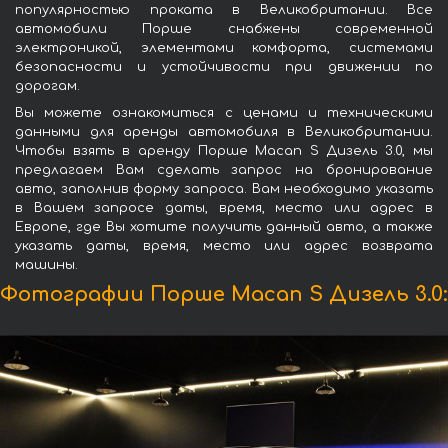
популярностью проката в Великобритании. Все
автомобили Порше снабжены современной
электроникой, элементами комфорта, системами
безопасности и устойчивости при движении по
дорогам.
Вы можете ознакомиться с ценами и техническими
данными для аренды автомобиля в Великобритании.
Чтобы взять в аренду Порше Macan S Дизель 3.0, мы
предлагаем Вам сделать запрос на бронирование
авто, заполнив форму запроса. Вам необходимо указать
в Вашем запросе даты, время, место или адрес в
Европе, где Вы хотите получить данный авто, а также
указать даты, время, место или адрес возврата
машины.
Фотографии Порше Macan S Дизель 3.0: