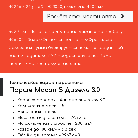
€ 286 х 28 дней = € 8000, включено 4000 км
Расчёт стоимости авто
€ 2 / км – Цена за превышение лимита по пробегу
€ 6000 – Залог/Ответственность/Франшиза.
Залоговая сумма блокируется нами на кредитной
карте водителя ИЛИ предоставляется Вами
наличными при получении авто.
Технические характеристики
Порше Macan S Дизель 3.0
Коробка передач – Автоматическая КП
Количество мест – 5
Навигация – есть
Мощность двигателя – 245 л. с.
Максимальная скорость – 230 км/ч
Разгон до 100 км/ч – 6.3 сек
Объём двигателя – 2967 см3