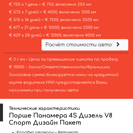
€ 750 х 1 день = € 750, включено 250 км
€ 572 х 7 дней = € 4000, включено 1500 км
€ 515 х 14 дней = € 7200, включено 2500 км
€ 477 х 21 день = € 10000, включено 3300 км
€ 429 х 28 дней = € 12000, включено 4000 км
Расчёт стоимости авто
€ 3 / км – Цена за превышение лимита по пробегу
€ 10000 – Залог/Ответственность/Франшиза.
Залоговая сумма блокируется нами на кредитной
карте водителя ИЛИ предоставляется Вами
наличными при получении авто.
Технические характеристики
Порше Панамера 4S Дизель V8
Спорт Дизайн Пакет
Коробка передач – Автомат