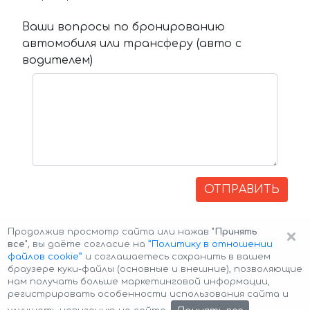
Ваши вопросы по бронированию
автомобиля или трансферу (авто с
водителем)
ОТПРАВИТЬ
×
Продолжив просмотр сайта или нажав
"Принять
все"
, вы даёте согласие на
”Политику в отношении
файлов cookie”
и соглашаетесь сохранить в вашем
браузере куки-файлы (основные и внешние), позволяющие
нам получать больше маркетинговой информации,
регистрировать особенности использования сайта и
Авторские права © 2026 Авто-Аренда
Cookie Policy