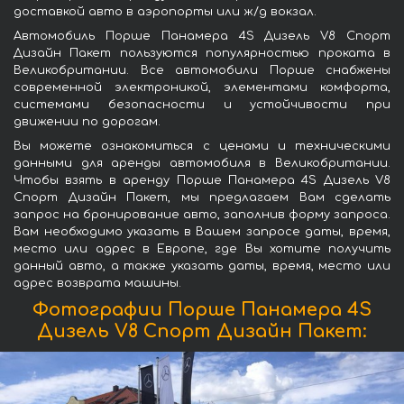
доставкой авто в аэропорты или ж/д вокзал.
Автомобиль Порше Панамера 4S Дизель V8 Спорт
Дизайн Пакет пользуются популярностью проката в
Великобритании. Все автомобили Порше снабжены
современной электроникой, элементами комфорта,
системами безопасности и устойчивости при
движении по дорогам.
Вы можете ознакомиться с ценами и техническими
данными для аренды автомобиля в Великобритании.
Чтобы взять в аренду Порше Панамера 4S Дизель V8
Спорт Дизайн Пакет, мы предлагаем Вам сделать
запрос на бронирование авто, заполнив форму запроса.
Вам необходимо указать в Вашем запросе даты, время,
место или адрес в Европе, где Вы хотите получить
данный авто, а также указать даты, время, место или
адрес возврата машины.
Фотографии Порше Панамера 4S
Дизель V8 Спорт Дизайн Пакет: