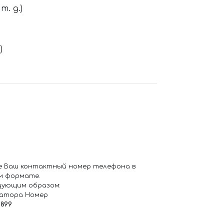
. д.)
)
е Ваш контактный номер телефона в
м формате.
дующим образом:
ратора Номер
6899