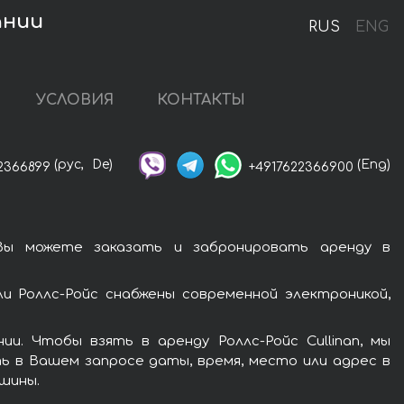
ании
RUS
ENG
УСЛОВИЯ
КОНТАКТЫ
(рус,
De)
(Eng)
2366899
+4917622366900
 Вы можете заказать и забронировать аренду в
и Роллс-Ройс снабжены современной электроникой,
. Чтобы взять в аренду Роллс-Ройс Cullinan, мы
ь в Вашем запросе даты, время, место или адрес в
шины.