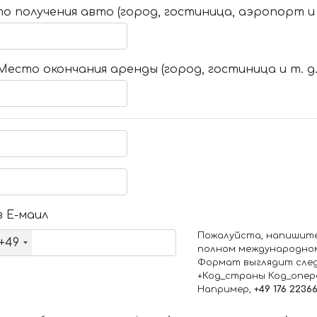
о получения авто (город, гостиница, аэропорт и т
Место окончания аренды (город, гостиница и т. д.
 Е-маил
Пожалуйста, напишит
+49
полном международно
Формат выглядит сле
+Код_страны Код_опе
Например,
+49 176 2236