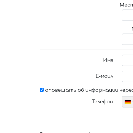
Мест
Имя
Е-маил
оповещать об информации через
Телефон