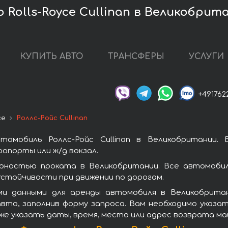
 Rolls-Royce Cullinan в Великобрит
КУПИТЬ АВТО
ТРАНСФЕРЫ
УСЛУГИ
+491762
ce
Роллс-Ройс Cullinan
томобиль Роллс-Ройс Cullinan в Великобритании.
опорты или ж/д вокзал.
лярностью проката в Великобритании. Все автомобил
стойчивости при движении по дорогам.
и данными для аренды автомобиля в Великобритании
вто, заполнив форму запроса. Вам необходимо указат
же указать даты, время, место или адрес возврата ма