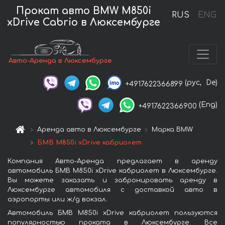
Прокат авто BMW M850i
RUS
ENG
xDrive Cabrio в Люксембурге
Авто-Аренда в Люксембурге
(рус,
De)
+4917622366899
(Eng)
+4917622366900
Аренда авто в Люксембурге
Марка BMW
БМВ M850i xDrive кабриолет
Компания Авто-Аренда предлагает в аренду
автомобиль БМВ M850i xDrive кабриолет в Люксембурге.
Вы можете заказать и забронировать аренду в
Люксембурге автомобиля с доставкой авто в
аэропорты или ж/д вокзал.
Автомобиль БМВ M850i xDrive кабриолет пользуются
популярностью проката в Люксембурге. Все