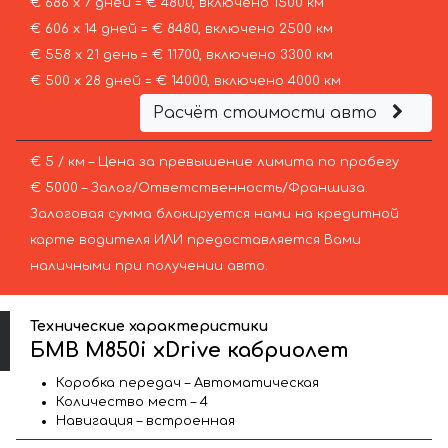
€ 686 х 7 дней = € 4800, включено 1500 км
€ 606 х 14 дней = € 8480, включено 2500 км
€ 558 х 21 день = € 11700, включено 3300 км
€ 500 х 28 дней = € 14000, включено 4000 км
Расчёт стоимости авто
€ 5 / км – Цена за превышение лимита по пробегу
€ 5000 – Залог/Ответственность/Франшиза.
Залоговая сумма блокируется нами на кредитной
карте водителя ИЛИ предоставляется Вами
наличными при получении авто.
Технические характеристики
БМВ M850i xDrive кабриолет
Коробка передач – Автоматическая
Количество мест – 4
Навигация – встроенная