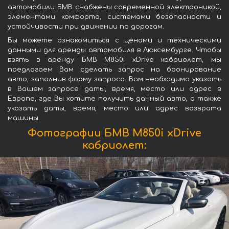
автомобили БМВ снабжены современной электроникой,
элементами комфорта, системами безопасности и
устойчивости при движении по дорогам.
Вы можете ознакомиться с ценами и техническими
данными для аренды автомобиля в Люксембурге. Чтобы
взять в аренду БМВ M850i xDrive кабриолет, мы
предлагаем Вам сделать запрос на бронирование
авто, заполнив форму запроса. Вам необходимо указать
в Вашем запросе даты, время, место или адрес в
Европе, где Вы хотите получить данный авто, а также
указать даты, время, место или адрес возврата
машины.
Фотографии БМВ M850i xDrive
кабриолет: