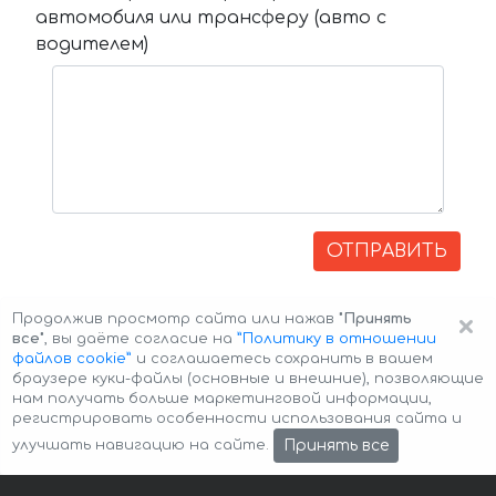
автомобиля или трансферу (авто с
водителем)
ОТПРАВИТЬ
×
Продолжив просмотр сайта или нажав
"Принять
все"
, вы даёте согласие на
”Политику в отношении
файлов cookie”
и соглашаетесь сохранить в вашем
браузере куки-файлы (основные и внешние), позволяющие
нам получать больше маркетинговой информации,
регистрировать особенности использования сайта и
Авторские права © 2026 Авто-Аренда
Cookie Policy
Принять все
улучшать навигацию на сайте.