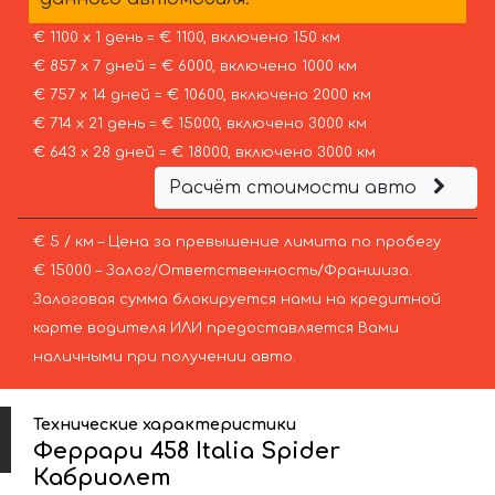
€ 1100 х 1 день = € 1100, включено 150 км
€ 857 х 7 дней = € 6000, включено 1000 км
€ 757 х 14 дней = € 10600, включено 2000 км
€ 714 х 21 день = € 15000, включено 3000 км
€ 643 х 28 дней = € 18000, включено 3000 км
Расчёт стоимости авто
€ 5 / км – Цена за превышение лимита по пробегу
€ 15000 – Залог/Ответственность/Франшиза.
Залоговая сумма блокируется нами на кредитной
карте водителя ИЛИ предоставляется Вами
наличными при получении авто.
Технические характеристики
Феррари 458 Italia Spider
Кабриолет