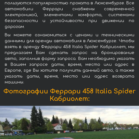
пользуются популярностью проката в Люксембурге. Все
автомобили Феррари снабжены современной
электроникой, элементами комфорта, системами
безопасности и устойчивости при движении по
дорогам.
Вы можете ознакомиться с ценами и техническими
данными для аренды автомобиля в Люксембурге. Чтобы
взять в аренду Феррари 458 Italia Spider Кабриолет, мы
предлагаем Вам сделать запрос на бронирование
авто, заполнив форму запроса. Вам необходимо указать
в Вашем запросе даты, время, место или адрес в
Европе, где Вы хотите получить данный авто, а также
указать даты, время, место или адрес возврата
машины.
Фотографии Феррари 458 Italia Spider
Кабриолет: