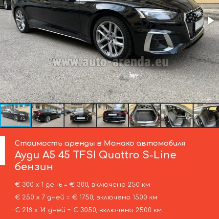
Стоимость аренды в Монако автомобиля
Ауди
A5 45 TFSI Quattro S-Line
бензин
€ 300 х 1 день = € 300, включено 250 км
€ 250 х 7 дней = € 1750, включено 1500 км
€ 218 х 14 дней = € 3050, включено 2500 км