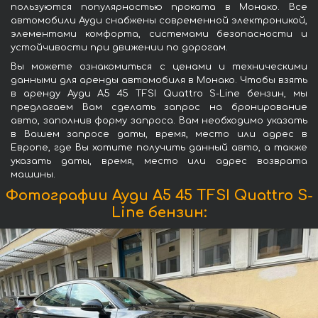
пользуются популярностью проката в Монако. Все
автомобили Ауди снабжены современной электроникой,
элементами комфорта, системами безопасности и
устойчивости при движении по дорогам.
Вы можете ознакомиться с ценами и техническими
данными для аренды автомобиля в Монако. Чтобы взять
в аренду Ауди A5 45 TFSI Quattro S-Line бензин, мы
предлагаем Вам сделать запрос на бронирование
авто, заполнив форму запроса. Вам необходимо указать
в Вашем запросе даты, время, место или адрес в
Европе, где Вы хотите получить данный авто, а также
указать даты, время, место или адрес возврата
машины.
Фотографии Ауди A5 45 TFSI Quattro S-
Line бензин: