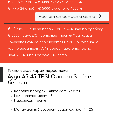
€ 200 х 21 день = € 4188, включено 3300 км
€ 179 х 28 дней = € 5000, включено 4000 км
Расчёт стоимости авто
€ 1.5 / км – Цена за превышение лимита по пробегу
€ 3000 – Залог/Ответственность/Франшиза.
Залоговая сумма блокируется нами на кредитной
карте водителя ИЛИ предоставляется Вами
наличными при получении авто.
Технические характеристики
Ауди A5 45 TFSI Quattro S-Line
бензин
Коробка передач – Автоматическая
Количество мест – 5
Навигация – есть
Минимальный возраст водителя (лет) – 25