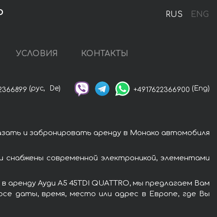
о
RUS
ENG
УСЛОВИЯ
КОНТАКТЫ
(рус,
De)
(Eng)
2366899
+4917622366900
азать и забронировать аренду в Монако автомобиля
и снабжены современной электроникой, элементами
в аренду Ауди A5 45TDI QUATTRO, мы предлагаем Вам
се даты, время, место или адрес в Европе, где Вы