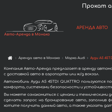
Прокат а
АРЕНДА АВТО
Авто-Аренда в Монако
Аренда авто в Монако
Марка Audi
Ауди A5 45
Компания Авто-Аренда предлагает в аренду автомо
с доставкой авто в аэропорты или ж/д вокзал.
Автомобиль Ауди A5 45TDI QUATTRO пользуются по
комфорта, системами безопасности и устойчивости 
Вы можете ознакомиться с ценами и техническими д
сделать запрос на бронирование авто, заполнив ф
хотите получить данный авто, а также указать дат