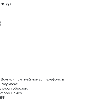
. д.)
)
 Ваш контактный номер телефона в
 формате.
ующим образом:
атора Номер
899