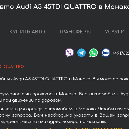
вто Audi A5 45TDI QUATTRO в Монак
КУПИТЬ АВТО
ТРАНСФЕРЫ
УСЛУГИ
+491762
TDI QUATTRO
биль Ауди A5 45TDI QUATTRO в Монако. Вы можете зак
пулярностью проката в Монако. Все автомобили Ауд
при движении по дорогам.
анными для аренды автомобиля в Монако. Чтобы взять 
орму запроса. Вам необходимо указать в Вашем запро
ы, время, место или адрес возврата машины.