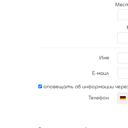
Мест
Имя
Е-маил
оповещать об информации через
Телефон