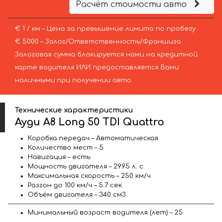
Расчёт стоимости авто
€ 1 / км – Цена за превышение лимита по пробегу
€ 5000 – Залог/Ответственность/Франшиза.
Залоговая сумма блокируется нами на кредитной
карте водителя ИЛИ предоставляется Вами
наличными при получении авто.
Технические характеристики
Ауди A8 Long 50 TDI Quattro
Коробка передач – Автоматическая
Количество мест – 5
Навигация – есть
Мощность двигателя – 2995 л. с.
Максимальная скорость – 250 км/ч
Разгон до 100 км/ч – 5.7 сек
Объём двигателя – 340 см3
Минимальный возраст водителя (лет) – 25