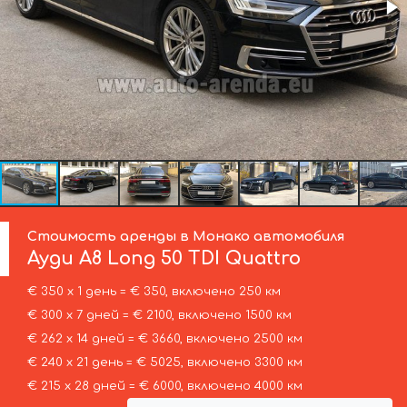
Стоимость аренды в Монако автомобиля
Ауди
A8 Long 50 TDI Quattro
€ 350 х 1 день = € 350, включено 250 км
€ 300 х 7 дней = € 2100, включено 1500 км
€ 262 х 14 дней = € 3660, включено 2500 км
€ 240 х 21 день = € 5025, включено 3300 км
€ 215 х 28 дней = € 6000, включено 4000 км