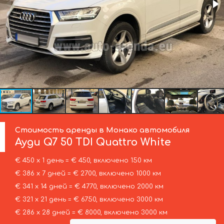
Стоимость аренды в Монако автомобиля
Ауди
Q7 50 TDI Quattro White
€ 450 х 1 день = € 450, включено 150 км
€ 386 х 7 дней = € 2700, включено 1000 км
€ 341 х 14 дней = € 4770, включено 2000 км
€ 321 х 21 день = € 6750, включено 3000 км
€ 286 х 28 дней = € 8000, включено 3000 км