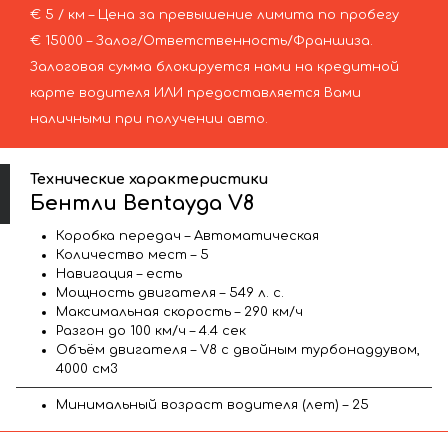
€ 5 / км – Цена за превышение лимита по пробегу
€ 15000 – Залог/Ответственность/Франшиза.
Залоговая сумма блокируется нами на кредитной
карте водителя ИЛИ предоставляется Вами
наличными при получении авто.
Технические характеристики
Бентли Bentayga V8
Коробка передач – Автоматическая
Количество мест – 5
Навигация – есть
Мощность двигателя – 549 л. с.
Максимальная скорость – 290 км/ч
Разгон до 100 км/ч – 4.4 сек
Объём двигателя – V8 с двойным турбонаддувом,
4000 см3
Минимальный возраст водителя (лет) – 25