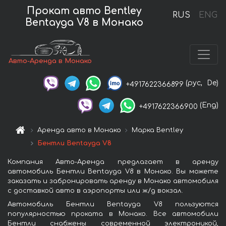
Прокат авто Bentley
RUS
ENG
Bentayga V8 в Монако
Авто-Аренда в Монако
(рус,
De)
+4917622366899
(Eng)
+4917622366900
Аренда авто в Монако
Марка Bentley
Бентли Bentayga V8
Компания Авто-Аренда предлагает в аренду
автомобиль Бентли Bentayga V8 в Монако. Вы можете
заказать и забронировать аренду в Монако автомобиля
с доставкой авто в аэропорты или ж/д вокзал.
Автомобиль Бентли Bentayga V8 пользуются
популярностью проката в Монако. Все автомобили
Бентли снабжены современной электроникой,