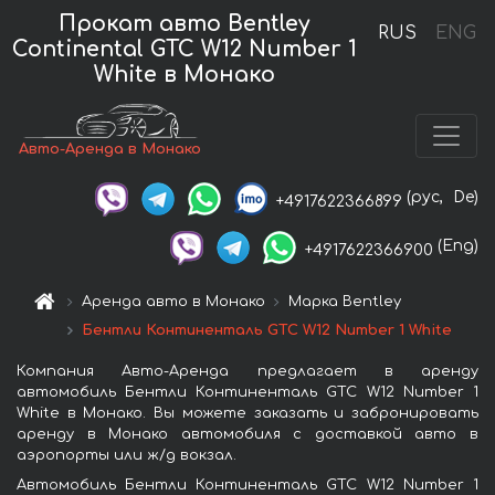
Прокат авто Bentley
RUS
ENG
Continental GTC W12 Number 1
White в Монако
Авто-Аренда в Монако
(рус,
De)
+4917622366899
(Eng)
+4917622366900
Аренда авто в Монако
Марка Bentley
Бентли Континенталь GTC W12 Number 1 White
Компания Авто-Аренда предлагает в аренду
автомобиль Бентли Континенталь GTC W12 Number 1
White в Монако. Вы можете заказать и забронировать
аренду в Монако автомобиля с доставкой авто в
аэропорты или ж/д вокзал.
Автомобиль Бентли Континенталь GTC W12 Number 1