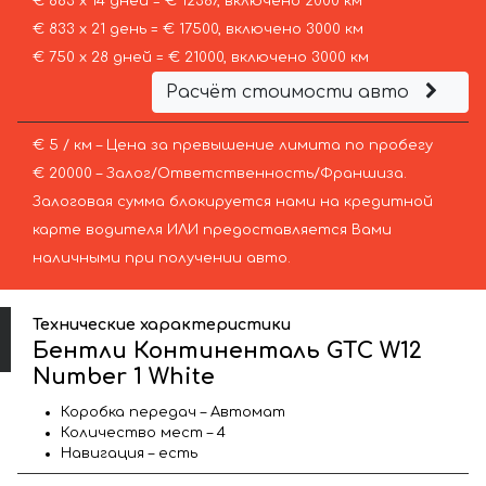
€ 883 х 14 дней = € 12367, включено 2000 км
€ 833 х 21 день = € 17500, включено 3000 км
€ 750 х 28 дней = € 21000, включено 3000 км
Расчёт стоимости авто
€ 5 / км – Цена за превышение лимита по пробегу
€ 20000 – Залог/Ответственность/Франшиза.
Залоговая сумма блокируется нами на кредитной
карте водителя ИЛИ предоставляется Вами
наличными при получении авто.
Технические характеристики
Бентли Континенталь GTC W12
Number 1 White
Коробка передач – Автомат
Количество мест – 4
Навигация – есть