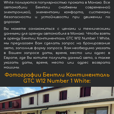
White пользуются популярностью проката в Монако. Все
автомобили Бентли снабжены современной
электроникой, элементами комфорта, системами
безопасности и устойчивости при движении по
дорогам.
Вы можете ознакомиться с ценами и техническими
данными для аренды автомобиля в Монако. Чтобы взять
в аренду Бентли Континенталь GTC W12 Number 1 White,
мы предлагаем Вам сделать запрос на бронирование
авто, заполнив форму запроса. Вам необходимо указать
в Вашем запросе даты, время, место или адрес в
Европе, где Вы хотите получить данный авто, а также
указать даты, время, место или адрес возврата
машины.
Фотографии Бентли Континенталь
GTC W12 Number 1 White: