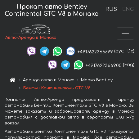
Прокат авто Bentley
RUS
ENG
Continental GTC V8 в Монако
Авто-Аренда в Монако
(рус,
De)
+4917622366899
(Eng)
+4917622366900
Аренда авто в Монако
Марка Bentley
Бентли Континенталь GTC V8
Компания Авто-Аренда предлагает в аренду
автомобиль Бентли Континенталь GTC V8 в Монако. Вы
можете заказать и забронировать аренду в Монако
автомобиля с доставкой авто в аэропорты или ж/д
вокзал.
Автомобиль Бентли Континенталь GTC V8 пользуются
популярностью проката в Монако. Все автомобили