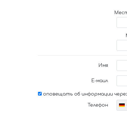
Мест
Имя
Е-маил
оповещать об информации через
Телефон