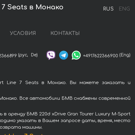
 7 Seats в Монако
RUS
ENG
УСЛОВИЯ
КОНТАКТЫ
(рус,
De)
(Eng)
2366899
+4917622366900
rt Line 7 Seats в Монако. Вы можете заказать и
 в Монако. Все автомобили БМВ снабжены современной
 аренду БМВ 220d xDrive Gran Tourer Luxury M-Sport
бходимо указать в Вашем запросе даты, время, место
 возврата машины.