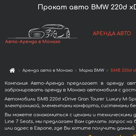
Прокат авто BMW 220d xDri
АРЕНДА АВТО
Авто-Аренда в Монако
Аренда авто в Монако
Марка BMW
БМВ 220d xD
Компания Авто-Аренда предлагает в аренду авто
забронировать аренду в Монако автомобиля с доста
Автомобиль БМВ 220d xDrive Gran Tourer Luxury M-S
электроникой, элементами комфорта, системами бе
Вы можете ознакомиться с ценами и техническими да
Line 7 Seats, мы предлагаем Вам сделать запрос на
или адрес в Европе, где Вы хотите получить данный