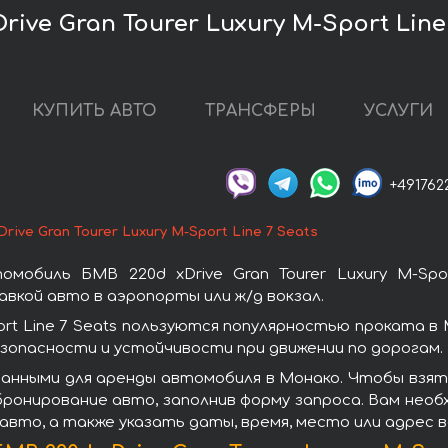
ve Gran Tourer Luxury M-Sport Line
КУПИТЬ АВТО
ТРАНСФЕРЫ
УСЛУГИ
+491762
rive Gran Tourer Luxury M-Sport Line 7 Seats
мобиль БМВ 220d xDrive Gran Tourer Luxury M-Spo
вкой авто в аэропорты или ж/д вокзал.
port Line 7 Seats пользуются популярностью проката
зопасности и устойчивости при движении по дорогам.
нными для аренды автомобиля в Монако. Чтобы взять в
 бронирование авто, заполнив форму запроса. Вам нео
 авто, а также указать даты, время, место или адрес