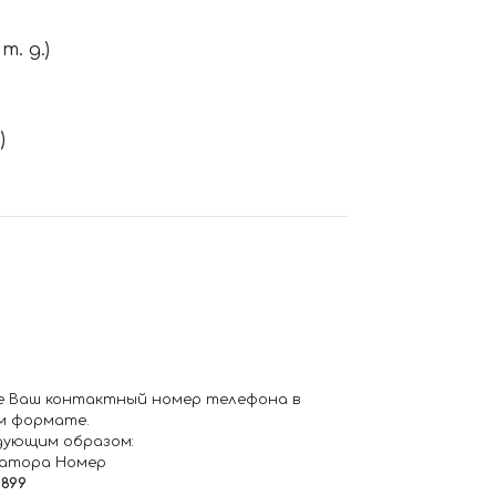
. д.)
)
е Ваш контактный номер телефона в
м формате.
дующим образом:
ратора Номер
6899