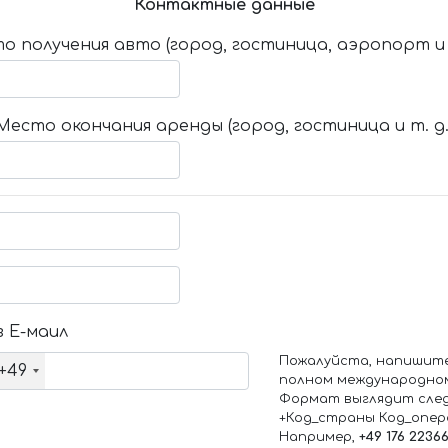
Контактные данные
о получения авто (город, гостиница, аэропорт и т
Место окончания аренды (город, гостиница и т. д.
 Е-маил
Пожалуйста, напишит
+49
полном международно
Формат выглядит сле
+Код_страны Код_опе
Например,
+49 176 2236