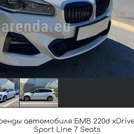
нды автомобиля БМВ 220d xDrive 
Sport Line 7 Seats