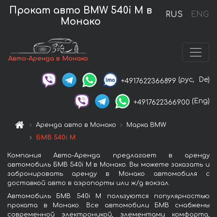
Прокат авто BMW 540i M в
RUS
ENG
Монако
Авто-Аренда в Монако
(рус,
De)
+4917622366899
(Eng)
+4917622366900
Аренда авто в Монако
Марка BMW
БМВ 540i M
Компания Авто-Аренда предлагает в аренду
автомобиль БМВ 540i M в Монако. Вы можете заказать и
забронировать аренду в Монако автомобиля с
доставкой авто в аэропорты или ж/д вокзал.
Автомобиль БМВ 540i M пользуются популярностью
проката в Монако. Все автомобили БМВ снабжены
современной электроникой, элементами комфорта,