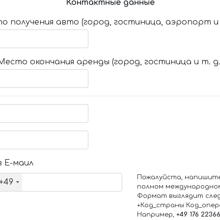
Контактные данные
о получения авто (город, гостиница, аэропорт и т
Место окончания аренды (город, гостиница и т. д.
 Е-маил
Пожалуйста, напишит
+49
полном международно
Формат выглядит сле
+Код_страны Код_опе
Например,
+49 176 2236