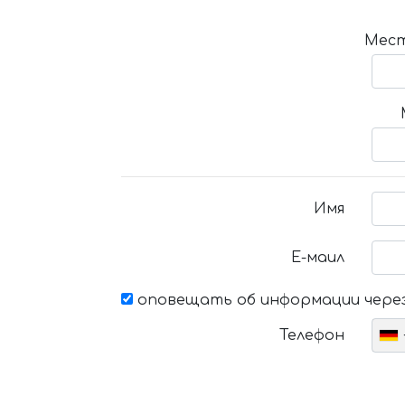
Мест
Имя
Е-маил
оповещать об информации через
Телефон