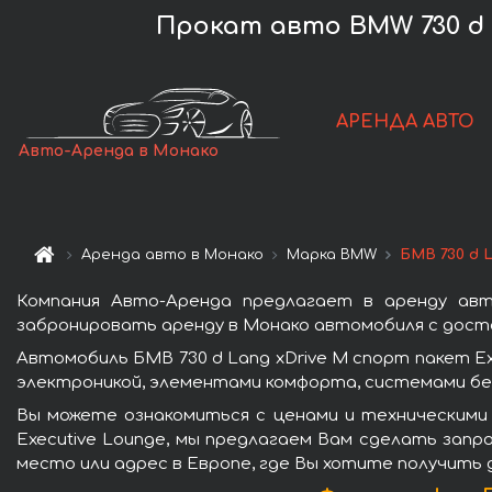
Прокат авто BMW 730 d L
АРЕНДА АВТО
Авто-Аренда в Монако
Аренда авто в Монако
Марка BMW
БМВ 730 d 
Компания Авто-Аренда предлагает в аренду авт
забронировать аренду в Монако автомобиля с доста
Автомобиль БМВ 730 d Lang xDrive M спорт пакет E
электроникой, элементами комфорта, системами бе
Вы можете ознакомиться с ценами и техническими 
Executive Lounge, мы предлагаем Вам сделать запр
место или адрес в Европе, где Вы хотите получить 