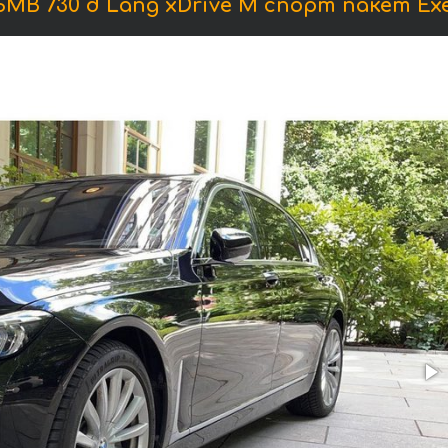
В 730 d Lang xDrive M спорт пакет Exe