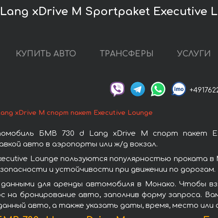
ang xDrive M Sportpaket Executive 
КУПИТЬ АВТО
ТРАНСФЕРЫ
УСЛУГИ
+491762
Lang xDrive M спорт пакет Executive Lounge
омобиль БМВ 730 d Lang xDrive M спорт пакет Ex
вкой авто в аэропорты или ж/д вокзал.
xecutive Lounge пользуются популярностью проката 
зопасности и устойчивости при движении по дорогам.
данными для аренды автомобиля в Монако. Чтобы вз
ос на бронирование авто, заполнив форму запроса. Ва
данный авто, а также указать даты, время, место или