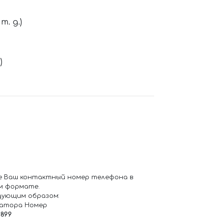
. д.)
)
е Ваш контактный номер телефона в
м формате.
дующим образом:
ратора Номер
6899