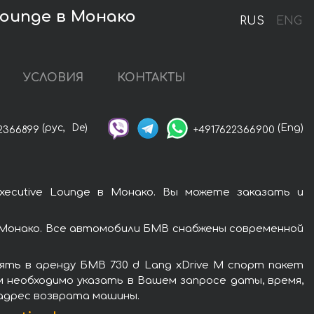
Lounge в Монако
RUS
ENG
УСЛОВИЯ
КОНТАКТЫ
(рус,
De)
(Eng)
2366899
+4917622366900
ecutive Lounge в Монако. Вы можете заказать и
в Монако. Все автомобили БМВ снабжены современной
ять в аренду БМВ 730 d Lang xDrive M спорт пакет
м необходимо указать в Вашем запросе даты, время,
 адрес возврата машины.