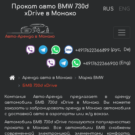
Прокат авто BMW 730d
RUS
ENG
xDrive в Монако
Авто-Аренда в Монако
(рус,
De)
+4917622366899
(Eng)
+4917622366900
Аренда авто в Монако
Марка BMW
БМВ 730d xDrive
Компания Авто-Аренда предлагает в аренду
автомобиль БМВ 730d xDrive в Монако. Вы можете
заказать и забронировать аренду в Монако автомобиля
с доставкой авто в аэропорты или ж/д вокзал.
Автомобиль БМВ 730d xDrive пользуются популярностью
проката в Монако. Все автомобили БМВ снабжены
современной электроникой, элементами комфорта,