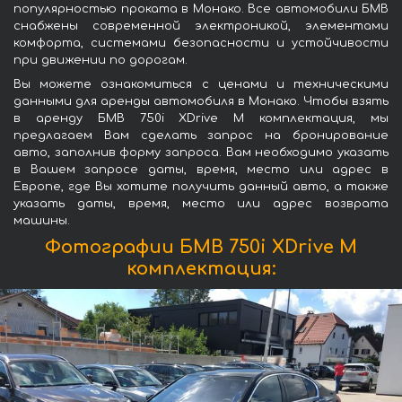
популярностью проката в Монако. Все автомобили БМВ
снабжены современной электроникой, элементами
комфорта, системами безопасности и устойчивости
при движении по дорогам.
Вы можете ознакомиться с ценами и техническими
данными для аренды автомобиля в Монако. Чтобы взять
в аренду БМВ 750i XDrive M комплектация, мы
предлагаем Вам сделать запрос на бронирование
авто, заполнив форму запроса. Вам необходимо указать
в Вашем запросе даты, время, место или адрес в
Европе, где Вы хотите получить данный авто, а также
указать даты, время, место или адрес возврата
машины.
Фотографии БМВ 750i XDrive M
комплектация: