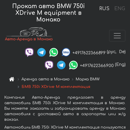
Прокат авто BMW 750i
RUS
ENG
XDrive M equipment в
Монако
Авто-Аренда в Монако
(рус,
De)
+4917622366899
(Eng)
+4917622366900
Аренда авто в Монако
Марка BMW
БМВ 750i XDrive M комплектация
Компания Авто-Аренда предлагает в аренду
автомобиль БМВ 750i XDrive M комплектация в Монако.
Вы можете заказать и забронировать аренду в Монако
автомобиля с доставкой авто в аэропорты или ж/д
вокзал.
Автомобиль БМВ 750i XDrive M комплектация пользуются