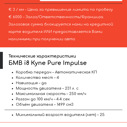
€ 3 / км – Цена за превышение лимита по пробегу
€ 6000 – Залог/Ответственность/Франшиза.
Залоговая сумма блокируется нами на кредитной
карте водителя ИЛИ предоставляется Вами
наличными при получении авто.
Технические характеристики
БМВ i8 Купе Pure Impulse
Коробка передач – Автоматическая КП
Количество мест – 4
Навигация – да
Мощность двигателя – 231 л. с.
Максимальная скорость – 250 км/ч
Разгон до 100 км/ч – 4.4 сек
Объём двигателя – 1499 см3
Минимальный возраст водителя (лет) – 25