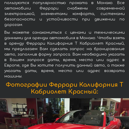
пользуются популярностью проката в Монако. Все
автомобили Феррари снабжены современной
электроникой, элементами комфорта, системами
безопасности и устойчивости при движении по
дорогам.
Вы можете ознакомиться с ценами и техническими
данными для аренды автомобиля в Монако. Чтобы взять
в аренду Феррари Калифорния Т Кабриолет Красный,
мы предлагаем Вам сделать запрос на бронирование
авто, заполнив форму запроса. Вам необходимо указать
в Вашем запросе даты, время, место или адрес в
Европе, где Вы хотите получить данный авто, а также
указать даты, время, место или адрес возврата
машины.
Фотографии Феррари Калифорния Т
Кабриолет Красный: