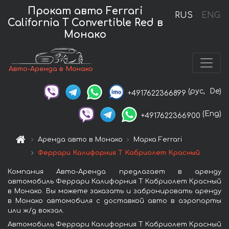
Прокат авто Ferrari
RUS
ENG
California T Convertible Red в
Монако
Авто-Аренда в Монако
(рус,
De)
+4917622366899
(Eng)
+4917622366900
Аренда авто в Монако
Марка Ferrari
Феррари Калифорния Т Кабриолет Красный
Компания Авто-Аренда предлагает в аренду
автомобиль Феррари Калифорния Т Кабриолет Красный
в Монако. Вы можете заказать и забронировать аренду
в Монако автомобиля с доставкой авто в аэропорты
или ж/д вокзал.
Автомобиль Феррари Калифорния Т Кабриолет Красный