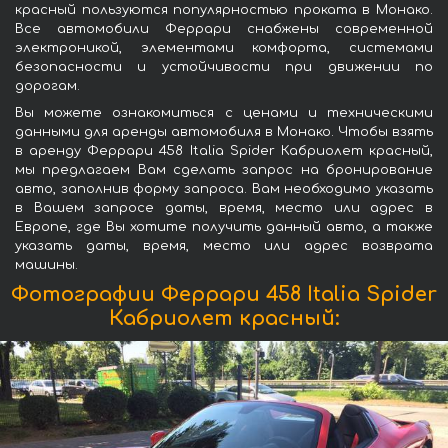
красный пользуются популярностью проката в Монако.
Все автомобили Феррари снабжены современной
электроникой, элементами комфорта, системами
безопасности и устойчивости при движении по
дорогам.
Вы можете ознакомиться с ценами и техническими
данными для аренды автомобиля в Монако. Чтобы взять
в аренду Феррари 458 Italia Spider Кабриолет красный,
мы предлагаем Вам сделать запрос на бронирование
авто, заполнив форму запроса. Вам необходимо указать
в Вашем запросе даты, время, место или адрес в
Европе, где Вы хотите получить данный авто, а также
указать даты, время, место или адрес возврата
машины.
Фотографии Феррари 458 Italia Spider
Кабриолет красный: