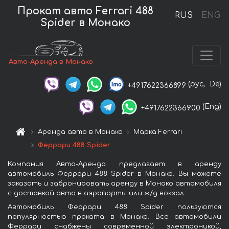
Прокат авто Ferrari 488
RUS
ENG
Spider в Монако
Авто-Аренда в Монако
(рус,
De)
+4917622366899
(Eng)
+4917622366900
Аренда авто в Монако
Марка Ferrari
Феррари 488 Spider
Компания Авто-Аренда предлагает в аренду
автомобиль Феррари 488 Spider в Монако. Вы можете
заказать и забронировать аренду в Монако автомобиля
с доставкой авто в аэропорты или ж/д вокзал.
Автомобиль Феррари 488 Spider пользуются
популярностью проката в Монако. Все автомобили
Феррари снабжены современной электроникой,