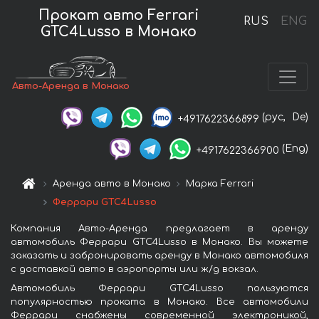
Прокат авто Ferrari
RUS
ENG
GTC4Lusso в Монако
Авто-Аренда в Монако
(рус,
De)
+4917622366899
(Eng)
+4917622366900
Аренда авто в Монако
Марка Ferrari
Феррари GTC4Lusso
Компания Авто-Аренда предлагает в аренду
автомобиль Феррари GTC4Lusso в Монако. Вы можете
заказать и забронировать аренду в Монако автомобиля
с доставкой авто в аэропорты или ж/д вокзал.
Автомобиль Феррари GTC4Lusso пользуются
популярностью проката в Монако. Все автомобили
Феррари снабжены современной электроникой,