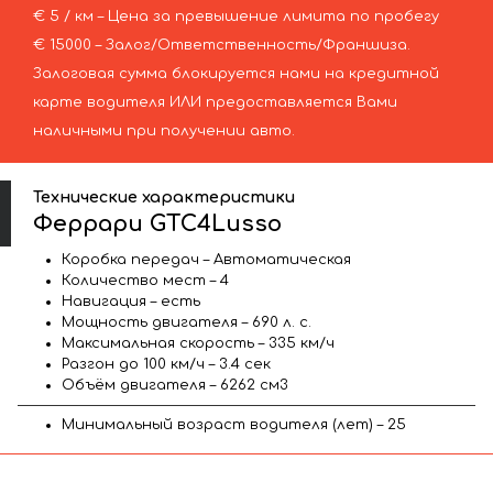
€ 5 / км – Цена за превышение лимита по пробегу
€ 15000 – Залог/Ответственность/Франшиза.
Залоговая сумма блокируется нами на кредитной
карте водителя ИЛИ предоставляется Вами
наличными при получении авто.
Технические характеристики
Феррари GTC4Lusso
Коробка передач – Автоматическая
Количество мест – 4
Навигация – есть
Мощность двигателя – 690 л. с.
Максимальная скорость – 335 км/ч
Разгон до 100 км/ч – 3.4 сек
Объём двигателя – 6262 см3
Минимальный возраст водителя (лет) – 25