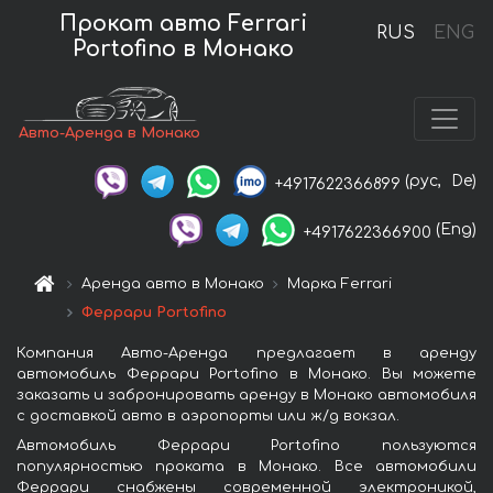
Прокат авто Ferrari
RUS
ENG
Portofino в Монако
Авто-Аренда в Монако
(рус,
De)
+4917622366899
(Eng)
+4917622366900
Аренда авто в Монако
Марка Ferrari
Феррари Portofino
Компания Авто-Аренда предлагает в аренду
автомобиль Феррари Portofino в Монако. Вы можете
заказать и забронировать аренду в Монако автомобиля
с доставкой авто в аэропорты или ж/д вокзал.
Автомобиль Феррари Portofino пользуются
популярностью проката в Монако. Все автомобили
Феррари снабжены современной электроникой,