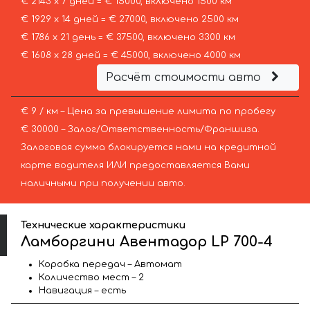
€ 2143 х 7 дней = € 15000, включено 1500 км
€ 1929 х 14 дней = € 27000, включено 2500 км
€ 1786 х 21 день = € 37500, включено 3300 км
€ 1608 х 28 дней = € 45000, включено 4000 км
Расчёт стоимости авто
€ 9 / км – Цена за превышение лимита по пробегу
€ 30000 – Залог/Ответственность/Франшиза.
Залоговая сумма блокируется нами на кредитной
карте водителя ИЛИ предоставляется Вами
наличными при получении авто.
Технические характеристики
Ламборгини Авентадор LP 700-4
Коробка передач – Автомат
Количество мест – 2
Навигация – есть