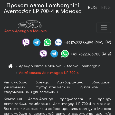
Прокат авто Lamborghini
RUS
ENG
Aventador LP 700-4 в Монако
Авто-Аренда в Монако
(рус,
De)
+4917622366899
(Eng)
+4917622366900
Аренда авто в Монако
Марка Lamborghini
Ламборгини Авентадор LP 700-4
Автомобили бренда Ламборджини обладают
уникальным футуристическим дизайном и
сверхмощными двигателями.
Компания Авто-Аренда предлагает в аренду
автомобиль Ламборгини Авентадор LP 700-4 в Монако.
Вы можете заказать и забронировать аренду в Монако
автомобиля с доставкой авто в аэропорты или ж/д