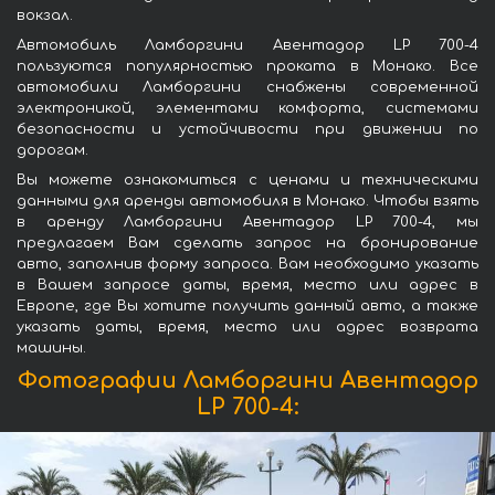
вокзал.
Автомобиль Ламборгини Авентадор LP 700-4
пользуются популярностью проката в Монако. Все
автомобили Ламборгини снабжены современной
электроникой, элементами комфорта, системами
безопасности и устойчивости при движении по
дорогам.
Вы можете ознакомиться с ценами и техническими
данными для аренды автомобиля в Монако. Чтобы взять
в аренду Ламборгини Авентадор LP 700-4, мы
предлагаем Вам сделать запрос на бронирование
авто, заполнив форму запроса. Вам необходимо указать
в Вашем запросе даты, время, место или адрес в
Европе, где Вы хотите получить данный авто, а также
указать даты, время, место или адрес возврата
машины.
Фотографии Ламборгини Авентадор
LP 700-4: