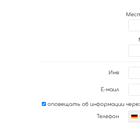
Мест
Имя
Е-маил
оповещать об информации через
Телефон