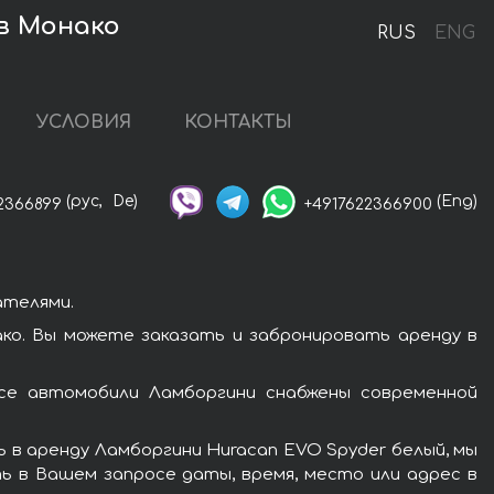
в Монако
RUS
ENG
УСЛОВИЯ
КОНТАКТЫ
(рус,
De)
(Eng)
2366899
+4917622366900
ателями.
ко. Вы можете заказать и забронировать аренду в
се автомобили Ламборгини снабжены современной
 в аренду Ламборгини Huracan EVO Spyder белый, мы
ь в Вашем запросе даты, время, место или адрес в