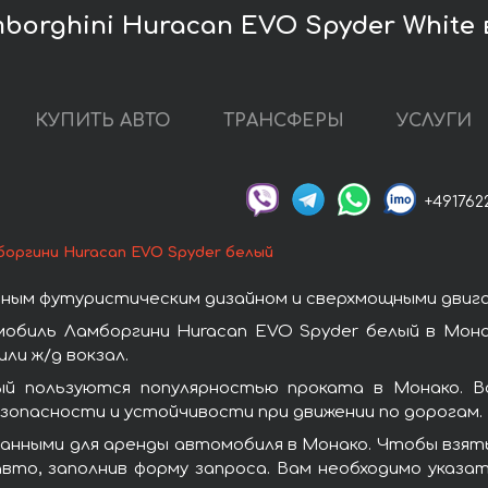
orghini Huracan EVO Spyder White 
КУПИТЬ АВТО
ТРАНСФЕРЫ
УСЛУГИ
+491762
боргини Huracan EVO Spyder белый
ным футуристическим дизайном и сверхмощными двиг
обиль Ламборгини Huracan EVO Spyder белый в Мона
ли ж/д вокзал.
ый пользуются популярностью проката в Монако. В
зопасности и устойчивости при движении по дорогам.
анными для аренды автомобиля в Монако. Чтобы взять
вто, заполнив форму запроса. Вам необходимо указат