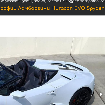
же указать даты, время, место или адрес возврата ма
рафии Ламборгини Huracan EVO Spyder 