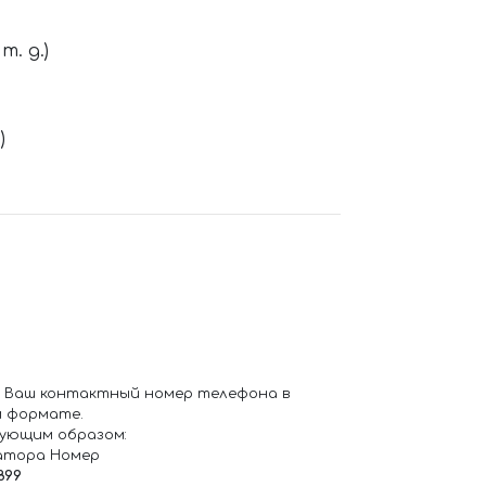
. д.)
)
 Ваш контактный номер телефона в
 формате.
ующим образом:
атора Номер
899