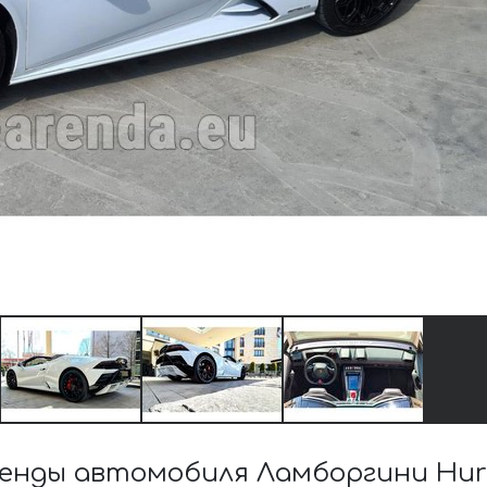
енды автомобиля Ламборгини Hura