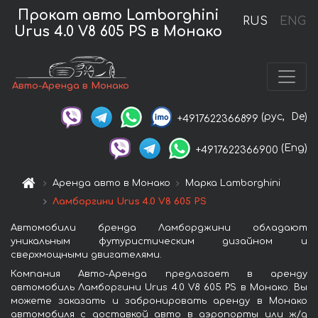
Прокат авто Lamborghini
RUS
ENG
Urus 4.0 V8 605 PS в Монако
Авто-Аренда в Монако
(рус,
De)
+4917622366899
(Eng)
+4917622366900
Аренда авто в Монако
Марка Lamborghini
Ламборгини Urus 4.0 V8 605 PS
Автомобили бренда Ламборджини обладают
уникальным футуристическим дизайном и
сверхмощными двигателями.
Компания Авто-Аренда предлагает в аренду
автомобиль Ламборгини Urus 4.0 V8 605 PS в Монако. Вы
можете заказать и забронировать аренду в Монако
автомобиля с доставкой авто в аэропорты или ж/д