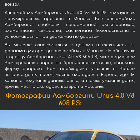
вокзал.
Автомобиль Ламборгини Urus 4.0 V8 605 PS пользуются
популярностью проката в Монако. Все автомобили
Ламборгини снабжены современной электроникой,
элементами комфорта, системами безопасности и
устойчивости при движении по дорогам.
Вы можете ознакомиться с ценами и техническими
данными для аренды автомобиля в Монако. Чтобы взять
в аренду Ламборгини Urus 4.0 V8 605 PS, мы предлагаем
Вам сделать запрос на бронирование авто, заполнив
форму запроса. Вам необходимо указать в Вашем
запросе даты, время, место или адрес в Европе, где Вы
хотите получить данный авто, а также указать даты,
время, место или адрес возврата машины.
Фотографии Ламборгини Urus 4.0 V8
605 PS: