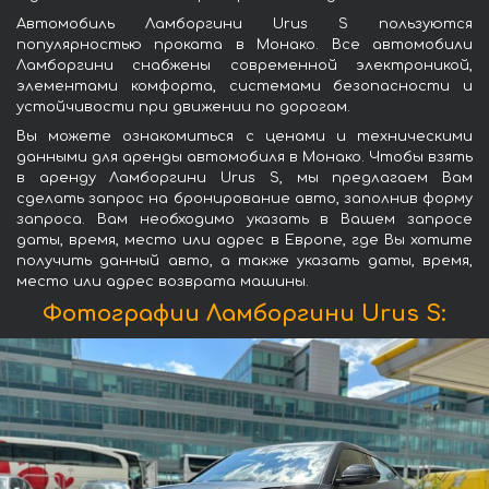
Автомобиль Ламборгини Urus S пользуются
популярностью проката в Монако. Все автомобили
Ламборгини снабжены современной электроникой,
элементами комфорта, системами безопасности и
устойчивости при движении по дорогам.
Вы можете ознакомиться с ценами и техническими
данными для аренды автомобиля в Монако. Чтобы взять
в аренду Ламборгини Urus S, мы предлагаем Вам
сделать запрос на бронирование авто, заполнив форму
запроса. Вам необходимо указать в Вашем запросе
даты, время, место или адрес в Европе, где Вы хотите
получить данный авто, а также указать даты, время,
место или адрес возврата машины.
Фотографии Ламборгини Urus S: