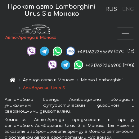
Прокат авто Lamborghini
RUS
ENG
Urus S в Монако
Авто-Аренда в Монако
(рус,
De)
+4917622366899
(Eng)
+4917622366900
Аренда авто в Монако
Марка Lamborghini
Ламборгини Urus S
Автомобили бренда Ламборджини обладают
уникальным футуристическим дизайном и
сверхмощными двигателями.
Компания Авто-Аренда предлагает в аренду
автомобиль Ламборгини Urus S в Монако. Вы можете
заказать и забронировать аренду в Монако автомобиля
с доставкой авто в аэропорты или ж/д вокзал.