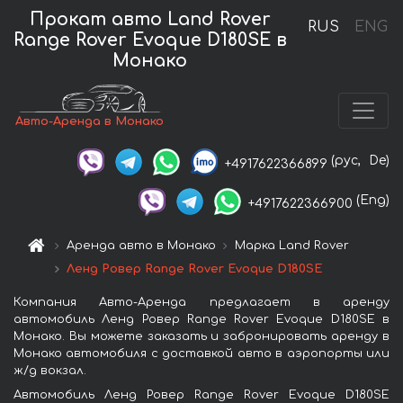
Прокат авто Land Rover
RUS
ENG
Range Rover Evoque D180SE в
Монако
Авто-Аренда в Монако
(рус,
De)
+4917622366899
(Eng)
+4917622366900
Аренда авто в Монако
Марка Land Rover
Ленд Ровер Range Rover Evoque D180SE
Компания Авто-Аренда предлагает в аренду
автомобиль Ленд Ровер Range Rover Evoque D180SE в
Монако. Вы можете заказать и забронировать аренду в
Монако автомобиля с доставкой авто в аэропорты или
ж/д вокзал.
Автомобиль Ленд Ровер Range Rover Evoque D180SE