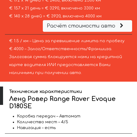
€ 172 х 14 дней = € 2408, включено 2500 км
€ 157 х 21 день = € 3290, включено 3300 км
€ 140 х 28 дней = € 3920, включено 4000 км
Расчёт стоимости авто
€ 1.5 / км – Цена за превышение лимита по пробегу
€ 4000 – Залог/Ответственность/Франшиза.
Залоговая сумма блокируется нами на кредитной
карте водителя ИЛИ предоставляется Вами
наличными при получении авто.
Технические характеристики
Ленд Ровер Range Rover Evoque
D180SE
Коробка передач – Автомат
Количество мест – 4/5
Навигация – есть