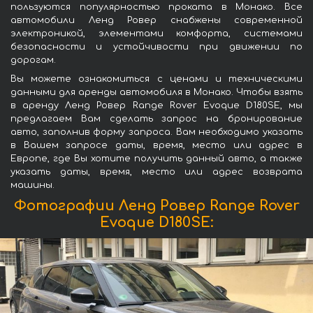
пользуются популярностью проката в Монако. Все
автомобили Ленд Ровер снабжены современной
электроникой, элементами комфорта, системами
безопасности и устойчивости при движении по
дорогам.
Вы можете ознакомиться с ценами и техническими
данными для аренды автомобиля в Монако. Чтобы взять
в аренду Ленд Ровер Range Rover Evoque D180SE, мы
предлагаем Вам сделать запрос на бронирование
авто, заполнив форму запроса. Вам необходимо указать
в Вашем запросе даты, время, место или адрес в
Европе, где Вы хотите получить данный авто, а также
указать даты, время, место или адрес возврата
машины.
Фотографии Ленд Ровер Range Rover
Evoque D180SE: